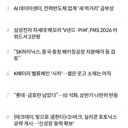
3
AI 데이터센터, 전력반도체 업계 '새 먹거리' 급부상
4
삼성전자 차세대 메모리 'V낸드·PIM', FMS 2026 어
워드서 2관왕
5
“SK하이닉스, 중국 충칭 패키징공장 지분매각 등 검
토”
6
K배터리 밸류체인 '시차'…셀은 웃고 소재는 아직
7
“롯데·금호만 남았다”…韓 석화, 상반기 나란히 반등
8
[테크데이, 빛으로 通한다]<3>머크, 실리콘 포토닉스
공략 개시…'신성장 동력 확보'