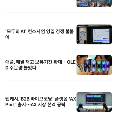
'모두의 AI' 컨소시엄 영입 경쟁 불붙
어
애플, 패널 재고 보유기간 확대…OLE
D 주문량 늘었다
웹케시,'B2B 바이브코딩' 플랫폼 'AX
Port' 출시…AX 시장 본격 공략