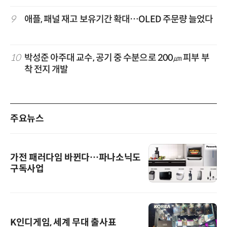
9
애플, 패널 재고 보유기간 확대…OLED 주문량 늘었다
10
박성준 아주대 교수, 공기 중 수분으로 200㎛ 피부 부
착 전지 개발
주요뉴스
가전 패러다임 바뀐다…파나소닉도
구독사업
K인디게임, 세계 무대 출사표