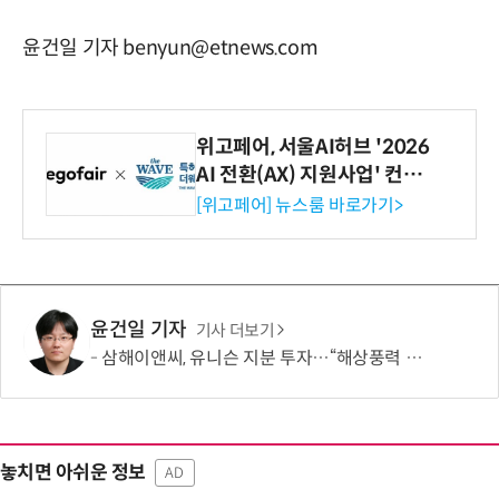
윤건일 기자 benyun@etnews.com
위고페어, 서울AI허브 '2026
AI 전환(AX) 지원사업' 컨소
시엄 선정
[위고페어] 뉴스룸 바로가기>
윤건일 기자
기사 더보기
삼해이앤씨, 유니슨 지분 투자…“해상풍력 시너지 도모”
놓치면 아쉬운 정보
AD