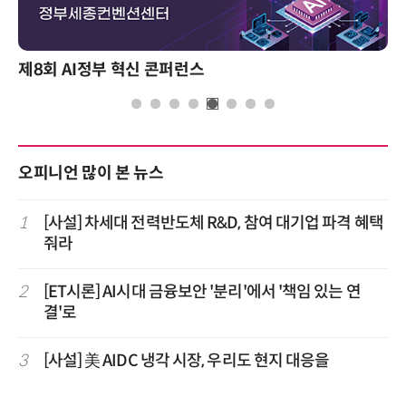
제8회 AI정부 혁신 콘퍼런스
오피니언 많이 본 뉴스
1
[사설] 차세대 전력반도체 R&D, 참여 대기업 파격 혜택
줘라
2
[ET시론] AI시대 금융보안 '분리'에서 '책임 있는 연
결'로
3
[사설] 美 AIDC 냉각 시장, 우리도 현지 대응을