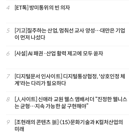
4
[ET톡] 방미통위의 빈 의자
5
[기고]질주하는 산업, 멈춰선 교사 양성…대만은 기업
이 먼저 나섰다
6
[사설] AI 패권·산업 활력 제고에 모두 쏟자
7
[디지털문서 인사이트] 디지털통상협정, '상호인정 체
계'라는 다리가 필요하다
8
[人사이트] 신애라 교원 웰스 앰배서더 “진정한 웰니스
는 균형…지속 가능한 삶 구현해야”
9
[조현래의 콘텐츠 脈] 〈15〉문화기술과 K컬처산업의
미래