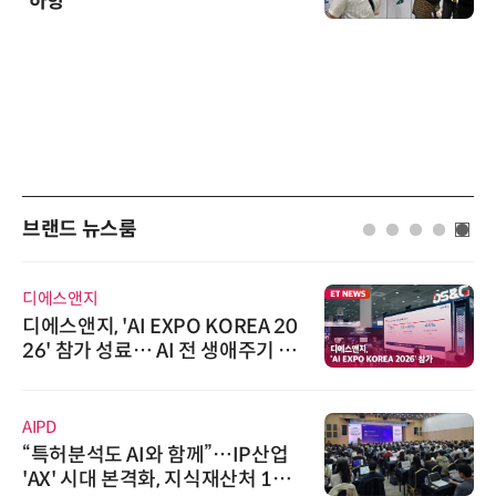
'하향'
브랜드 뉴스룸
디에스앤지
디에스앤지, 'AI EXPO KOREA 20
26' 참가 성료… AI 전 생애주기 아
우르는 통합 솔루션 선봬
AIPD
“특허분석도 AI와 함께”…IP산업
'AX' 시대 본격화, 지식재산처 1호