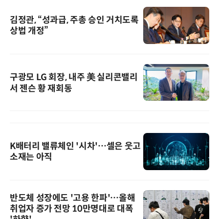
김정관, “성과급, 주총 승인 거치도록
상법 개정”
구광모 LG 회장, 내주 美 실리콘밸리
서 젠슨 황 재회동
K배터리 밸류체인 '시차'…셀은 웃고
소재는 아직
반도체 성장에도 '고용 한파'…올해
취업자 증가 전망 10만명대로 대폭