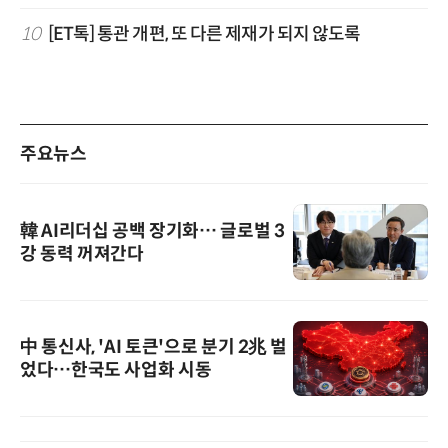
10
[ET톡] 통관 개편, 또 다른 제재가 되지 않도록
주요뉴스
韓 AI리더십 공백 장기화… 글로벌 3
강 동력 꺼져간다
中 통신사, 'AI 토큰'으로 분기 2兆 벌
었다…한국도 사업화 시동