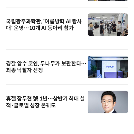
국립광주과학관, '여름방학 AI 탐사
대' 운영…10개 AI 동아리 참가
경찰 압수 코인, 두나무가 보관한다…
최종 낙찰자 선정
휴젤 장두현 號 1년…상반기 최대 실
적·글로벌 성장 본궤도