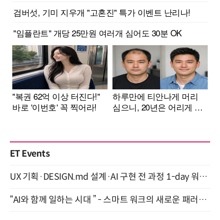
ET Events
UX 기획·DESIGN.md 설계·AI 구현 전 과정 1-day 워크숍 with Claude Code·Codex 9월 15일 개최
“AI와 함께 일하는 시대 ” - 스마트 워크의 새로운 패러다임 (9/11)