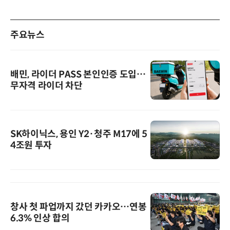
주요뉴스
배민, 라이더 PASS 본인인증 도입…
무자격 라이더 차단
SK하이닉스, 용인 Y2·청주 M17에 5
4조원 투자
창사 첫 파업까지 갔던 카카오…연봉
6.3% 인상 합의