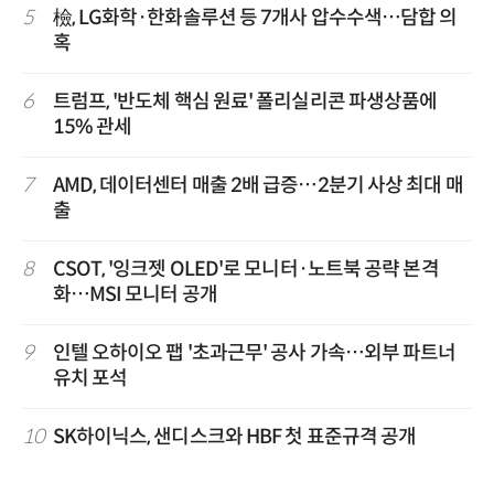
5
檢, LG화학·한화솔루션 등 7개사 압수수색…담합 의
혹
6
트럼프, '반도체 핵심 원료' 폴리실리콘 파생상품에
15% 관세
7
AMD, 데이터센터 매출 2배 급증…2분기 사상 최대 매
출
8
CSOT, '잉크젯 OLED'로 모니터·노트북 공략 본격
화…MSI 모니터 공개
9
인텔 오하이오 팹 '초과근무' 공사 가속…외부 파트너
유치 포석
10
SK하이닉스, 샌디스크와 HBF 첫 표준규격 공개