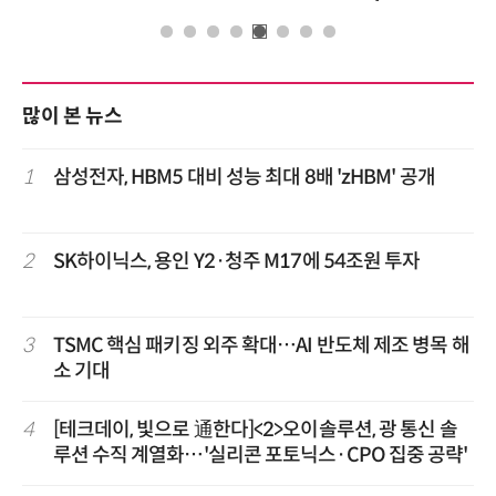
많이 본 뉴스
1
삼성전자, HBM5 대비 성능 최대 8배 'zHBM' 공개
2
SK하이닉스, 용인 Y2·청주 M17에 54조원 투자
3
TSMC 핵심 패키징 외주 확대…AI 반도체 제조 병목 해
소 기대
4
[테크데이, 빛으로 通한다]<2>오이솔루션, 광 통신 솔
루션 수직 계열화…'실리콘 포토닉스·CPO 집중 공략'