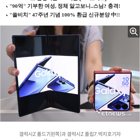
갤럭시Z 폴드7(왼쪽)과 갤럭시Z 플립7.박지호기자