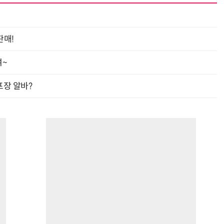
판매!
여~
프장 알바?