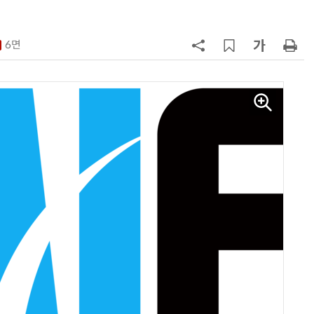
7
소프트피브이·성균관대, 실내용 3
원 구형 태양전지 IEC 국제표준 개
6면
과제 공식 승인
8
국산 CSP사 '마켓플레이스' 커졌
다…5개사 등록 솔루션 1439개
9
앤트로픽·오픈AI 이어 메타도…AI
가 통제 벗어나 외부 해킹
10
구광모 LG 회장, 내주 美 실리콘밸리
서 젠슨 황 재회동