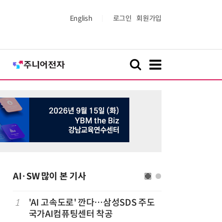
English
로그인
회원가입
AI·SW 많이 본 기사
1
'AI 고속도로' 깐다…삼성SDS 주도
6
美 행정부,
국가AI컴퓨팅센터 착공
보안 테스