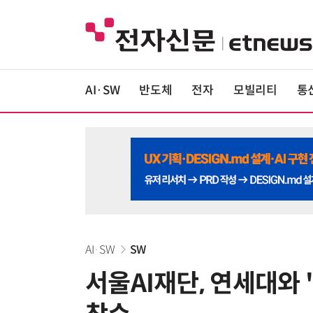
AI·SW
반도체
전자
모빌리티
통
AI·SW
SW
서울AI재단, 연세대와 