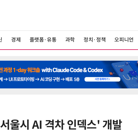
신
경제
플랫폼·유통
과학
정치·정책
오피니언
'서울시 AI 격차 인덱스' 개발
6
美 행정부, AI 모델 '해킹 등 사이버
보안 테스트' 의무화