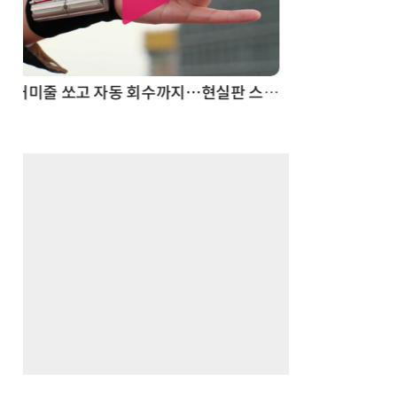
스파이더맨 웹 슈터
70년 만에 돌아온 시베리아호랑이…카자흐스탄 야생에 풀렸다