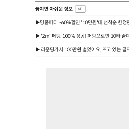
놓치면 아쉬운 정보
AD
▶명품퍼터 ~60%할인 '10만원'대 선착순 한정
▶ '2m' 퍼팅, 100% 성공! 퍼팅으로만 10타 줄
▶ 라운딩가서 100만원 벌었어요. 뜨고 있는 골