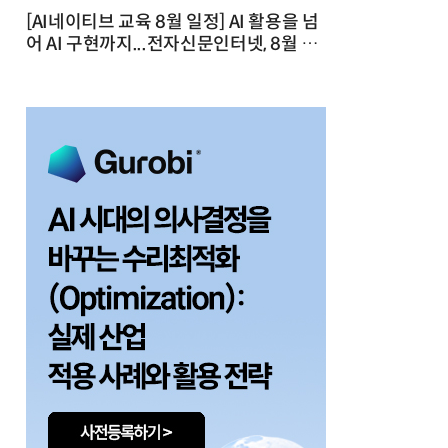
[AI네이티브 교육 8월 일정] AI 활용을 넘
어 AI 구현까지...전자신문인터넷, 8월 실
전 교육·워크숍 개최 발행일 : 2026-07-
23 10:46