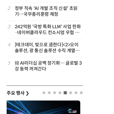
차
2
정부 직속 'AI 개발 조직 신설' 초읽
7
소프트피브
발
기…국무총리훈령 제정
원 구형 
과제 공식
3
242억원 '국방 특화 LLM' 사업 한화
8
국산 CS
·네이버클라우드 컨소시엄 우협 선
다…5개사
정
4
[테크데이, 빛으로 通한다]<2>오이
9
앤트로픽·
솔루션, 광 통신 솔루션 수직 계열
가 통제 
화…'실리콘 포토닉스·CPO 집중 공
략'
5
韓 AI리더십 공백 장기화… 글로벌 3
10
구광모 L
강 동력 꺼져간다
서 젠슨 
주요 행사
❯