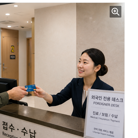
AI Native Enterprise를 지원하는 AI Ready Data 플랫폼 활용 전략
AI 시대의 옵저버빌리티: GPU·LLM 모니터링부터 AI 기반 장애 대응까지