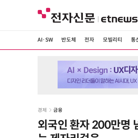
AI·SW
반도체
전자
모빌리티
통
경제
금융
외국인 환자 200만명