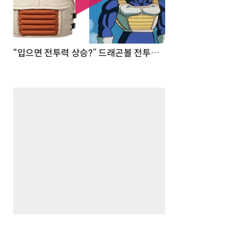
 순간
“입으면 전투력 상승?” 드래곤볼 전투복 닮은 중량조끼