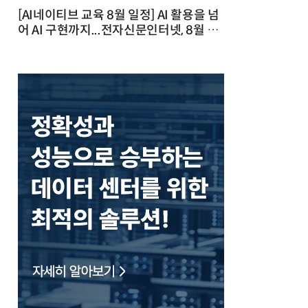
[AI네이티브 교육 8월 일정] AI 활용을 넘
어 AI 구현까지...전자신문인터넷, 8월 실
전 교육·워크숍 개최 발행일 : 2026-07-
23 10:46