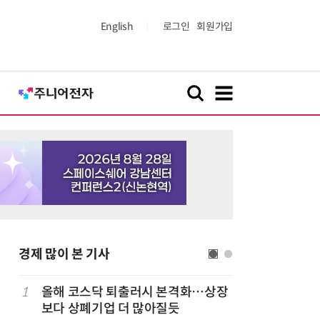
English
로그인
회원가입
경제 많이 본 기사
럽
1
올해 코스닥 퇴출러시 본격화…상장
6
'게이밍위
보다 상폐기업 더 많아질듯
서 TV·모