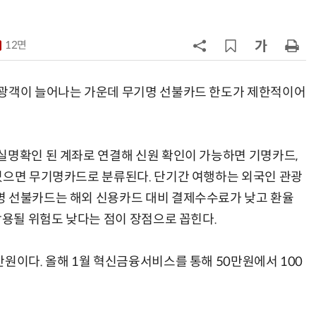
7
“상장폐지 막아라”…중소 가전 기업
주가 부양 '총력전'
12면
8
경찰 압수 코인, 두나무가 보관한
다…최종 낙찰자 선정
관광객이 늘어나는 가운데 무기명 선불카드 한도가 제한적이어
9
코스피 급등에 매수 사이드카 발동
실명확인 된 계좌로 연결해 신원 확인이 가능하면 기명카드,
10
한은 금 매입 나섰지만…개인투자자
있으면 무기명카드로 분류된다. 단기간 여행하는 외국인 관광
는 금 투자 '외면'
명 선불카드는 해외 신용카드 대비 결제수수료가 낮고 환율
악용될 위험도 낮다는 점이 장점으로 꼽힌다.
원이다. 올해 1월 혁신금융서비스를 통해 50만원에서 100