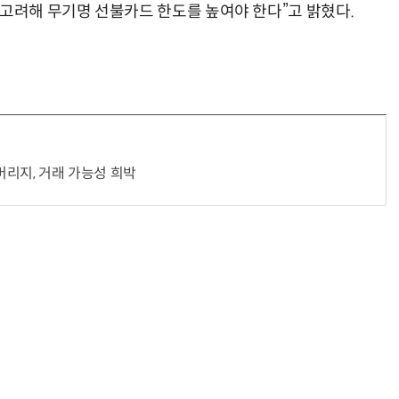
 고려해 무기명 선불카드 한도를 높여야 한다”고 밝혔다.
“계속 쫓아왔다”…도망치던 우크라 민간인 공격한 러 자폭 드론
진정한 우정?…친구 구하려다 둘 다 의자 틈에 목이 낀
리지, 거래 가능성 희박