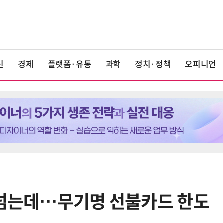
신
경제
플랫폼·유통
과학
정치·정책
오피니언
 넘는데…무기명 선불카드 한도
6
'게이밍위크' 삼성전자-LG전자 유
서 TV·모니터 '大戰'