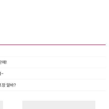
판매!
여~
프장 알바?