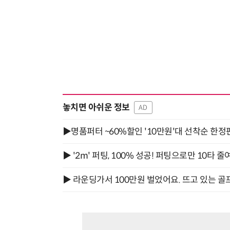
놓치면 아쉬운 정보
AD
▶명품퍼터 ~60%할인 '10만원'대 선착순 한정
▶ '2m' 퍼팅, 100% 성공! 퍼팅으로만 10타 줄
▶ 라운딩가서 100만원 벌었어요. 뜨고 있는 골