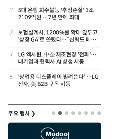
,
2
5대 은행 회수불능 '추정손실' 1조
7
“상장폐지
2109억원 …7년 만에 최대
주가 부양
3
보험설계사, 1200%룰 확대 앞두고
8
경찰 압수
'상장 GA'로 쏠렸다…“신뢰도 메리
다…최종
트”
4
LG 엑사원, 中企 제조현장 '전파'…
9
코스피 급
대기업과 협력사 AI 상생 시동
5
'상업용 디스플레이 빌려쓴다' …LG
10
한은 금
전자, 美 B2B 구독 시동
는 금 투자
주요 행사
❯