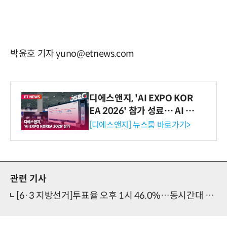
박윤호 기자 yuno@etnews.com
디에스앤지, 'AI EXPO KOR
EA 2026' 참가 성료… AI 전
생애주기 아우르는 통합 솔루
[디에스앤지] 뉴스룸 바로가기>
션 선봬 [영상]
관련 기사
[6·3 지방선거]투표율 오후 1시 46.0%…동시간대 역대 최고