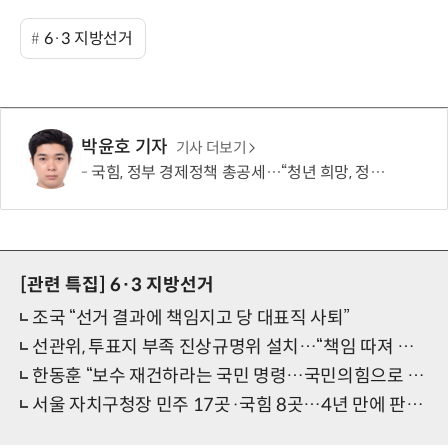
6·3 지방선거
박윤호 기자
기사 더보기
국힘, 정부 경제정책 총공세…“청년 희망, 정권교체 외 해답 없어”
[관련 특집]
6·3 지방선거
조국 “선거 결과에 책임지고 당 대표직 사퇴”
선관위, 투표지 부족 진상규명위 설치…“책임 따져 결과 밝히겠다”
한동훈 “보수 재건하라는 국민 명령…국민의힘으로 돌아갈 것”
서울 자치구청장 민주 17곳·국힘 8곳…4년 만에 판세 정반대로