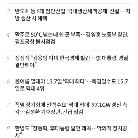
3
반도체 등 6대 첨단산업 '국내생산세액공제' 신설… 지
방 생산 시 혜택
4
활주로 50℃ 넘는데 쉴 곳 부족…김영훈 노동부 장관,
김포공항 불시점검
5
정점식 “김용범 이미 한국경제 빌런…李 대통령, 경질
결단해야”
6
올여름 열대야 13.7일 '역대 최다'…폭염일수도 15.7
일로 역대 4위
7
폭염 장기화에 전력수요 '역대 최대' 97.1GW 경신 촉
각…김성환 기후장관, 긴급 점검
8
한병도 “장동혁, 李대통령 발언 왜곡…악의적 정치공
세”