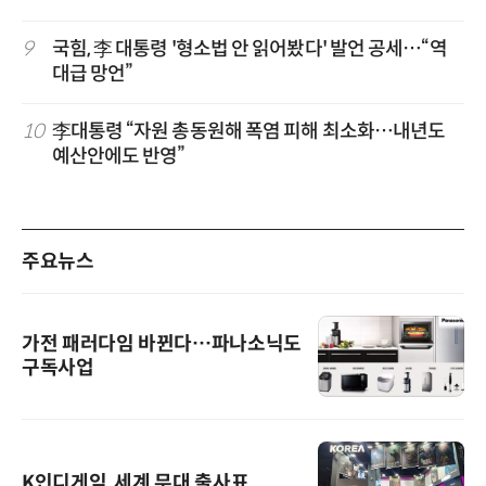
9
국힘, 李 대통령 '형소법 안 읽어봤다' 발언 공세…“역
대급 망언”
10
李대통령 “자원 총동원해 폭염 피해 최소화…내년도
예산안에도 반영”
주요뉴스
가전 패러다임 바뀐다…파나소닉도
구독사업
K인디게임, 세계 무대 출사표