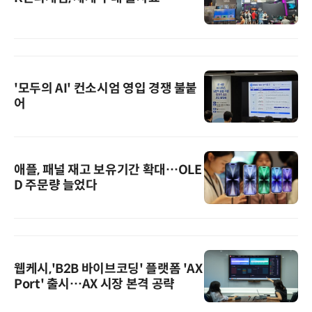
'모두의 AI' 컨소시엄 영입 경쟁 불붙
어
애플, 패널 재고 보유기간 확대…OLE
D 주문량 늘었다
웹케시,'B2B 바이브코딩' 플랫폼 'AX
Port' 출시…AX 시장 본격 공략