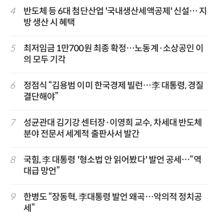
4
반도체 등 6대 첨단산업 '국내생산세액공제' 신설… 지
방 생산 시 혜택
5
최저임금 1만700원 최종 확정…노동계·소상공인 이
의 모두 기각
6
정점식 “김용범 이미 한국경제 빌런…李 대통령, 경질
결단해야”
7
성균관대 김기강 센터장·이영희 교수, 차세대 반도체
분야 전문서 세계적 출판사서 발간
8
국힘, 李 대통령 '형소법 안 읽어봤다' 발언 공세…“역
대급 망언”
9
한병도 “장동혁, 李대통령 발언 왜곡…악의적 정치공
세”