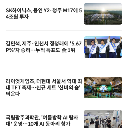
SK하이닉스, 용인 Y2·청주 M17에 5
4조원 투자
김민석, 제주·인천서 정청래에 '5.67
P%'차 승리…누적 득표도 金 1위
라이엇게임즈, 더현대 서울서 역대 최
대 TFT 축제…신규 세트 '신비의 숲'
띄운다
국립광주과학관, '여름방학 AI 탐사
대' 운영…10개 AI 동아리 참가