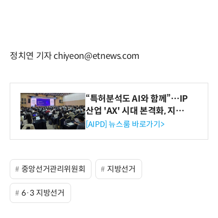
정치연 기자 chiyeon@etnews.com
“특허분석도 AI와 함께”…IP
산업 'AX' 시대 본격화, 지식
재산처 1호 AI IP데이터분석
[AIPD] 뉴스룸 바로가기>
사 탄생
중앙선거관리위원회
지방선거
6·3 지방선거