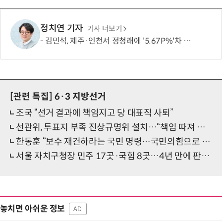
정치연 기자
기사 더보기
김민석, 제주·인천서 정청래에 '5.67P%'차 승리…누적 득표도 金 1위
[관련 특집]
6·3 지방선거
조국 “선거 결과에 책임지고 당 대표직 사퇴”
선관위, 투표지 부족 진상규명위 설치…“책임 따져 결과 밝히겠다”
한동훈 “보수 재건하라는 국민 명령…국민의힘으로 돌아갈 것”
서울 자치구청장 민주 17곳·국힘 8곳…4년 만에 판세 정반대로
놓치면 아쉬운 정보
AD