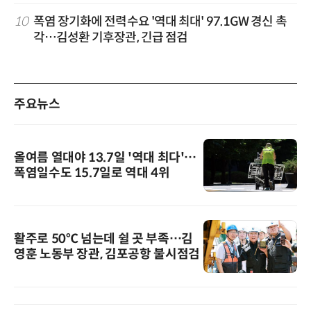
10
폭염 장기화에 전력수요 '역대 최대' 97.1GW 경신 촉
각…김성환 기후장관, 긴급 점검
주요뉴스
올여름 열대야 13.7일 '역대 최다'…
폭염일수도 15.7일로 역대 4위
활주로 50℃ 넘는데 쉴 곳 부족…김
영훈 노동부 장관, 김포공항 불시점검