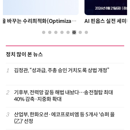
AI 핀옵스 실전 세미나: 폭증하는 AI 토큰 비용 관리 전략
정치 많이 본 뉴스
1
김정관, “성과급, 주총 승인 거치도록 상법 개정”
2
기후부, 전력망 갈등 해법 내놨다…송전철탑 최대
40% 감축·지중화 확대
3
산업부, 한화오션·에코프로비엠 등 5개사 '슈퍼 을
(乙)' 선정