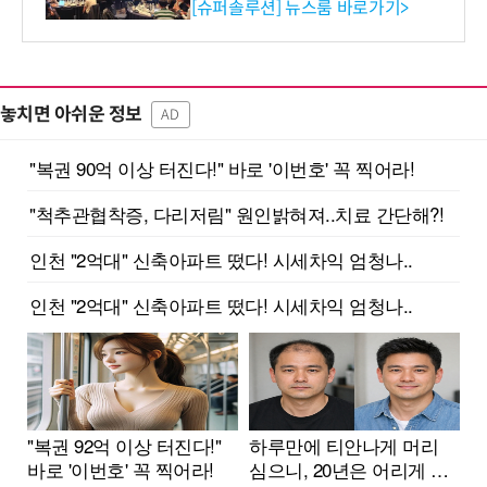
리 성료
[슈퍼솔루션] 뉴스룸 바로가기>
놓치면 아쉬운 정보
AD