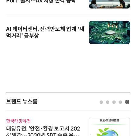
Port' 출시…AX 시장 본격 공략
AI 데이터센터, 전력반도체 업계 '새
먹거리' 급부상
브랜드 뉴스룸
한국태양유전
태양유전, '안전·환경 보고서 202
6' 발간…2030년 SBT 수준 온실