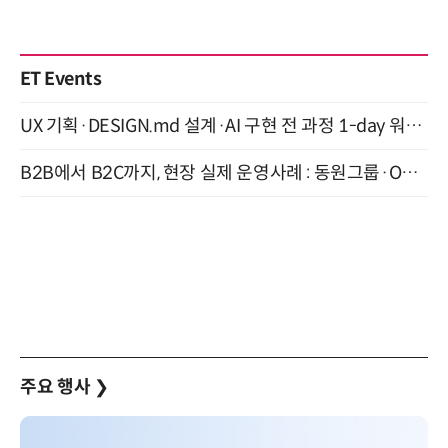
ET Events
UX 기획·DESIGN.md 설계·AI 구현 전 과정 1-day 워크숍 with Claude Code·Codex 9월 15일 개최
B2B에서 B2C까지, 현장 실제 운영사례 : 동원그룹·OCI·다이닝브랜즈그룹·당근 (8/27)
주요 행사
❯