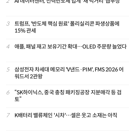
2
AI 데이터센터, 전력반도체 업계 '새 먹거리' 급부상
3
트럼프, '반도체 핵심 원료' 폴리실리콘 파생상품에
15% 관세
4
애플, 패널 재고 보유기간 확대…OLED 주문량 늘었다
5
삼성전자 차세대 메모리 'V낸드·PIM', FMS 2026 어
워드서 2관왕
6
“SK하이닉스, 중국 충칭 패키징공장 지분매각 등 검
토”
7
K배터리 밸류체인 '시차'…셀은 웃고 소재는 아직