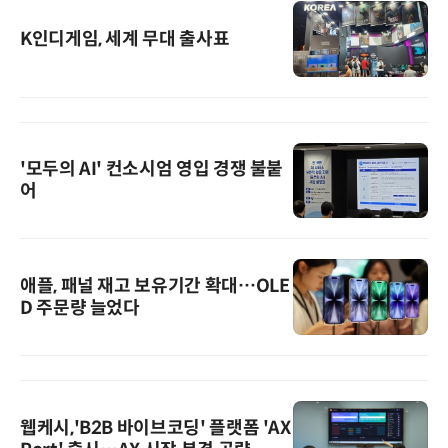
K인디게임, 세계 무대 출사표
'모두의 AI' 컨소시엄 영입 경쟁 불붙
어
애플, 패널 재고 보유기간 확대…OLE
D 주문량 늘었다
웹케시,'B2B 바이브코딩' 플랫폼 'AX