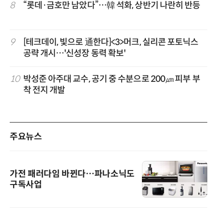
8
“롯데·금호만 남았다”…韓 석화, 상반기 나란히 반등
9
[테크데이, 빛으로 通한다]<3>머크, 실리콘 포토닉스
공략 개시…'신성장 동력 확보'
10
박성준 아주대 교수, 공기 중 수분으로 200㎛ 피부 부
착 전지 개발
주요뉴스
가전 패러다임 바뀐다…파나소닉도
구독사업