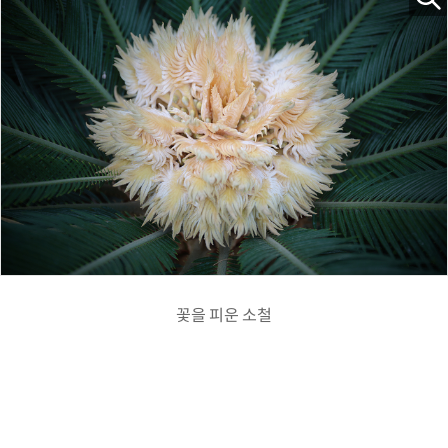
꽃을 피운 소철