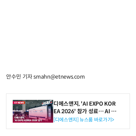
안수민 기자 smahn@etnews.com
디에스앤지, 'AI EXPO KOR
EA 2026' 참가 성료… AI 전
생애주기 아우르는 통합 솔루
[디에스앤지] 뉴스룸 바로가기>
션 선봬 [영상]