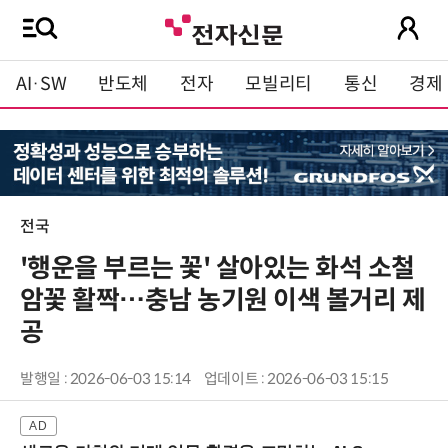
AI·SW
반도체
전자
모빌리티
통신
경제
전국
'행운을 부르는 꽃' 살아있는 화석 소철
암꽃 활짝…충남 농기원 이색 볼거리 제
공
발행일 : 2026-06-03 15:14
업데이트 : 2026-06-03 15:15