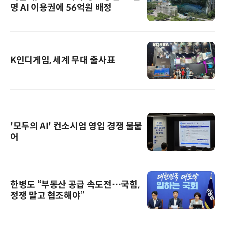
명 AI 이용권에 56억원 배정
K인디게임, 세계 무대 출사표
'모두의 AI' 컨소시엄 영입 경쟁 불붙
어
한병도 “부동산 공급 속도전…국힘,
정쟁 말고 협조해야”