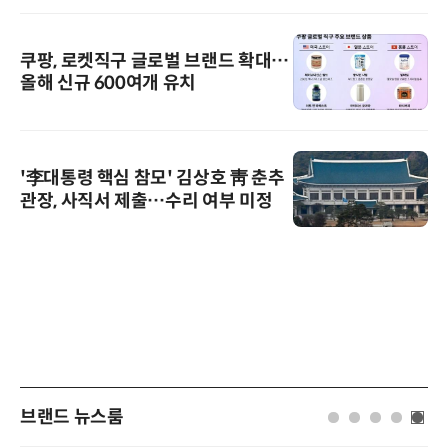
쿠팡, 로켓직구 글로벌 브랜드 확대…
올해 신규 600여개 유치
'李대통령 핵심 참모' 김상호 靑 춘추
관장, 사직서 제출…수리 여부 미정
브랜드 뉴스룸