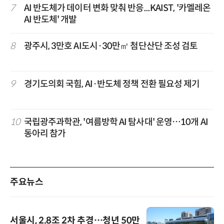
7
AI 반도체가 데이터 변화 맞춰 반응...KAIST, '카멜레온
AI 반도체' 개발
8
광주시, 3만호 AI도시·30만㎡ 첨단산단 조성 검토
9
경기도의회 국힘, AI·반도체 정책 전환 필요성 제기
10
국립광주과학관, '여름방학 AI 탐사대' 운영…10개 AI
동아리 참가
주요뉴스
서울시, 2.8조 2차 추경…청년 50만