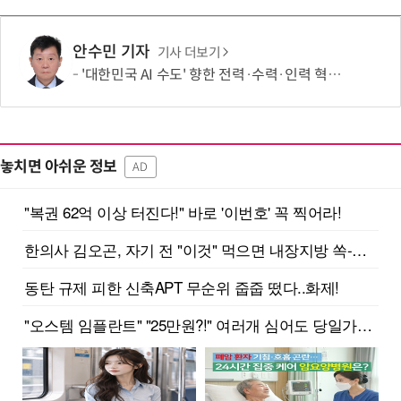
안수민 기자
기사 더보기
'대한민국 AI 수도' 향한 전력·수력·인력 혁신 시동…'충남 3력 혁신 TF 회의 첫 개최
놓치면 아쉬운 정보
AD