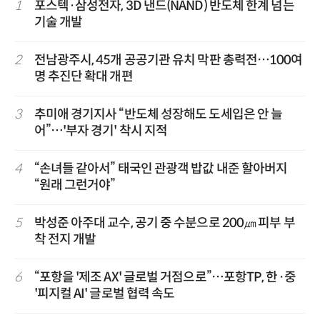
1
포스텍·삼성전자, 3D 낸드(NAND) 반도체 한계 넘는
기술 개발
2
전남광주시, 45개 공공기관 유치 막판 총력전…100여
명 추진단 확대 개편
3
추미애 경기지사 “반도체 성장해도 도세입은 안 늘
어”…'부자 경기' 착시 지적
4
“손녀들 같아서” 태국인 관광객 밥값 내준 할아버지
“원래 그런거야”
5
박성준 아주대 교수, 공기 중 수분으로 200㎛ 피부 부
착 전지 개발
6
“포항을 '제조 AX' 글로벌 거점으로”…포항TP, 한·중
'피지컬 AI' 글로벌 협력 속도