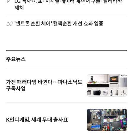
9
LG 엑사원, 표·시계열 데이터 예측서 구글·알리바바
제쳐
10
'셀트론 순환 체어' 혈액순환 개선 효과 입증
주요뉴스
가전 패러다임 바뀐다…파나소닉도
구독사업
K인디게임, 세계 무대 출사표