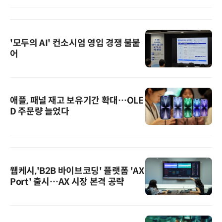
'모두의 AI' 컨소시엄 영입 경쟁 불붙
어
애플, 패널 재고 보유기간 확대…OLE
D 주문량 늘었다
웹케시,'B2B 바이브코딩' 플랫폼 'AX
Port' 출시…AX 시장 본격 공략