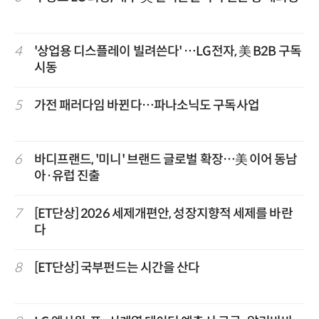
4
'상업용 디스플레이 빌려쓴다' …LG전자, 美 B2B 구독
시동
5
가전 패러다임 바뀐다…파나소닉도 구독사업
6
바디프랜드, '미니' 브랜드 글로벌 확장…美 이어 동남
아·유럽 진출
7
[ET단상] 2026 세제개편안, 성장지향적 세제를 바란
다
8
[ET단상] 국부펀드는 시간을 산다