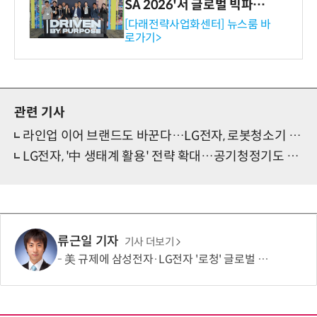
SA 2026'서 글로벌 빅파마
와의 비즈니스 미팅 지원…K
[다래전략사업화센터] 뉴스룸 바
로가기>
-바이오 해외 진출 교두보 확
보
관련 기사
라인업 이어 브랜드도 바꾼다…LG전자, 로봇청소기 '홈봇'으로 재출격
LG전자, '中 생태계 활용' 전략 확대…공기청정기도 외주 제작
류근일 기자
기사 더보기
美 규제에 삼성전자·LG전자 '로청' 글로벌 출시 늦춘다…“공급망 재편부터”