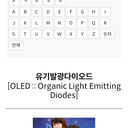
ㅊ
ㅋ
ㅌ
ㅍ
ㅎ
A
B
C
D
E
F
G
H
I
J
K
L
M
N
O
P
Q
R
S
T
U
V
W
X
Y
Z
숫자
전체
유기발광다이오드
[OLED :: Organic Light Emitting
Diodes]