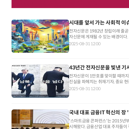
시대를 앞서 가는 사회적 이
전자신문은 1982년 창립이래 줄곧
자신문에 게재될 수 있는 배경이다
과하지 않았다. 시대를 앞서가는 사
2025-08-31 12:00
43년간 전자신문을 빛낸 기
전자신문이 1만호를 맞이할 때까지 
진실을 파헤치는 취재기자, 중요 현
당하는 편집기자의 노력으로 완성된다
2025-08-31 12:00
국내 대표 금융IT 혁신의 장
'스마트금융 콘퍼런스'는 2015년
시해왔다. 금융산업 대표 주자들이 