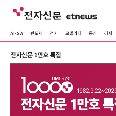
AI·SW
반도체
전자
모빌리티
통신
경제
전자신문 1만호 특집