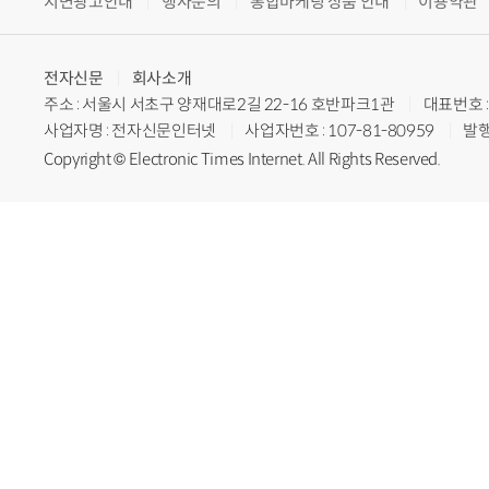
지면광고안내
행사문의
통합마케팅 상품 안내
이용약관
전자신문
회사소개
주소 : 서울시 서초구 양재대로2길 22-16 호반파크1관
대표번호 : 
사업자명 : 전자신문인터넷
사업자번호 : 107-81-80959
발행
Copyright © Electronic Times Internet. All Rights Reserved.