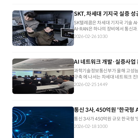
SKT, 차세대 기지국 실증 
SK텔레콤은 차세대 기지국 기술 AI
AI-RAN은 하나의 장비에서 통신과
망 품질을 안정적으로 유지하면서도 A
2026-02-26 10:30
AI 네트워크 개발·실증사업
과학기술정보통신부가 올해 고성능 인
구축 에 나서는 차세대 네트워크 진화
의체까지 본격 가동하며 AI 3대 강
2026-02-25 14:49
통신 3사, 450억원 '한국형 
통신 3사가 450억원 규모 한국형 '
2026-02-18 10:00