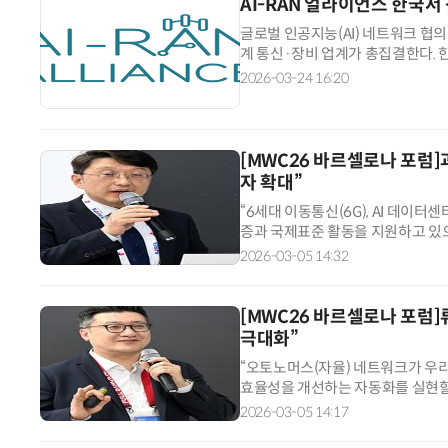
AI-RAN 얼라이언스 한국서
글로벌 인공지능(AI) 네트워크 협의
계 통신·장비 업계가 총집결한다. 
24일 통신 업계에 따르면, 최근 AI
2026-03-24 16:20
[MWC26 바르셀로나 포럼
자 확대”
“6세대 이동통신(6G), AI 데이터
증과 국제표준 활동을 지원하고 있으며
이기 위해 노력하고 있습니다.” 
2026-03-05 14:32
[MWC26 바르셀로나 포럼
극대화”
“오토노머스(자율) 네트워크가 우리
효율성을 개선하는 자동화를 실현할
핵심 네트워크 전략으로 AI와 네트
2026-03-05 14:17