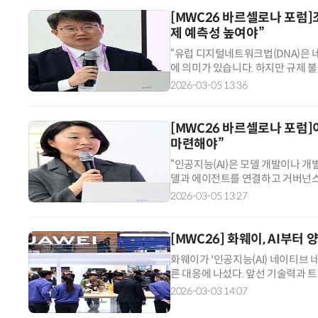
[MWC26 바르셀로나 포럼]조
제 예측성 높여야”
“유럽 디지털네트워크법(DNA)은 
에 의미가 있습니다. 하지만 규제
높이는 차세대 네트워크 정책 시행이
2026-03-05 13:36
[MWC26 바르셀로나 포럼]
마련해야”
“인공지능(AI)은 모델 개발이나 개
델과 에이전트를 연결하고 거버넌스
있습니다.” 이세정 KT 디시전인텔
2026-03-05 13:27
[MWC26] 화웨이, AI부
화웨이가 '인공지능(AI) 네이티브 
른 대응에 나섰다. 앞선 기술력과 트
시대 난제를 해결하는 동시에 지능
2026-03-03 14:07