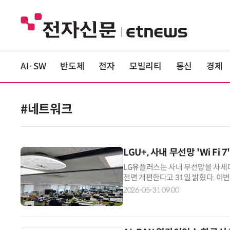
AI·SW
반도체
전자
모빌리티
통신
경제
#네트워크
LGU+, 사내 무선망 'Wi F
LG유플러스는 사내 무선망을 차세대 
전면 개편한다고 31일 밝혔다. 이
화상회의, 클라우드 업무, 대용량 데
2026-05-31 09:00
향상으로 유선 네트워크 의존도가 
피스 환경 구축에도 도움이 될 것으