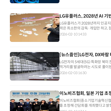
LG유플러스, 2028년 AI 
LG유플러스가 2028년까지 인공지능
력은 최소한의 감독·개입만 하고, 
도록 기술을 진화시킨다는 목표다. 
2026-02-10 14:33
[뉴스줌인]LG전자, DX바람
LG전자의 5세대(5G) 특화망 북미
먹거리를 발굴하려는 시도로 풀이된
시도가 확대되면서 네트워크 인프라
2026-02-03 16:30
이노비즈협회, 일본 기업 초
이노비즈협회(중소기업기술혁신협회)
를 초청해 간담회를 개최했다고 밝혔
에서 일본을 대표하는 혁신 선도기