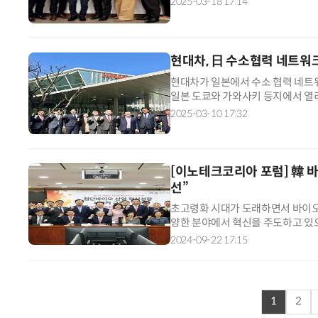
2025-03-18 17:14
현대차, 日 수소협력 네트워
현대차가 일본에서 수소 협력 네트워
일본 도쿄와 가와사키 등지에서 열리
수소가 탄소중립을 실현하는 필수 
2025-03-10 17:32
[이노테크코리아 포럼] 韓 
선”
초고령화 시대가 도래하면서 바이오 
양한 분야에서 혁신을 주도하고 있으
집중 육성하고 있다. 바이오 산업 
2024-09-22 17:15
1
2