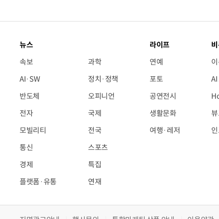
뉴스
라이프
비
속보
과학
연예
이
AI·SW
정치·정책
포토
A
반도체
오피니언
공연전시
H
전자
국제
생활문화
뷰
모빌리티
전국
여행·레저
인
통신
스포츠
경제
특집
플랫폼·유통
연재