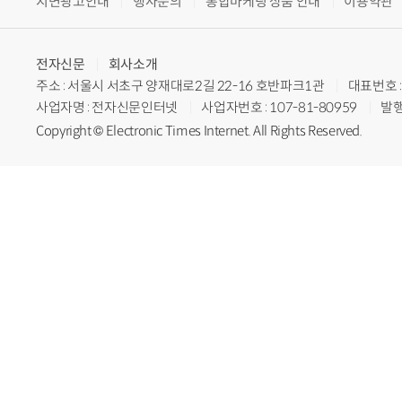
지면광고안내
행사문의
통합마케팅 상품 안내
이용약관
전자신문
회사소개
주소 : 서울시 서초구 양재대로2길 22-16 호반파크1관
대표번호 : 
사업자명 : 전자신문인터넷
사업자번호 : 107-81-80959
발행
Copyright © Electronic Times Internet. All Rights Reserved.