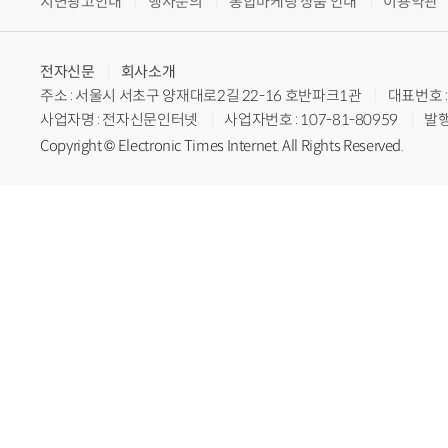
지면광고안내
행사문의
통합마케팅 상품 안내
이용약관
전자신문
회사소개
주소 : 서울시 서초구 양재대로2길 22-16 호반파크1관
대표번호 : 
사업자명 : 전자신문인터넷
사업자번호 : 107-81-80959
발행
Copyright © Electronic Times Internet. All Rights Reserved.