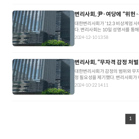
변리사회, 尹·여당에 “위헌·
대한변리사회가 '12.3 비상계엄 
다. 변리사회는 10일 성명서를 
도를 추락시키고 혼란과 위기를 자
2024-12-10 13:58
변리사회, “무자격 감정 처벌
대한변리사회가 감정의 범위와 무자
정 필요성을 제기했다. 변리사회가 
때문이다. 서울중앙지방법원 형사항소
2024-10-22 14:11
1