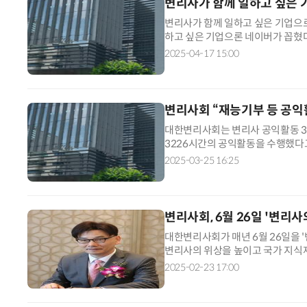
변리사가 함께 일하고 싶은 
변리사가 함께 일하고 싶은 기업으로
하고 싶은 기업으론 네이버가 꼽혔다
사를 대상으로 변리사가 일하고 싶
2025-04-17 15:00
변리사회 “재능기부 등 공익
대한변리사회는 변리사 공익활동 3주기
3226시간의 공익활동을 수행했다고 
에 비해 5배 늘어난 것이다. 직전 주
2025-03-25 16:25
변리사회, 6월 26일 '변리
대한변리사회가 매년 6월 26일을 
변리사의 위상을 높이고 국가 지식재
울 서초구 양재 엘타워에서 '제64회
2025-02-23 17:00