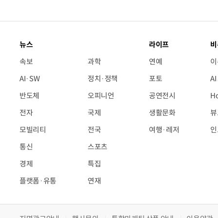
뉴스
라이프
비
속보
과학
연예
이
AI·SW
정치·정책
포토
A
반도체
오피니언
공연전시
H
전자
국제
생활문화
뷰
모빌리티
전국
여행·레저
인
통신
스포츠
경제
특집
플랫폼·유통
연재