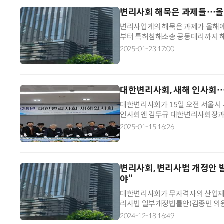
변리사회 해묵은 과제들…올해
변리사업계의 해묵은 과제가 올해에
부터 특허침해소송 공동대리까지 해
사 322명을 대상으로 신년 설문조
2025-01-23 17:00
대한변리사회, 새해 인사회…
대한변리사회가 15일 오전 서울시
인사회엔 김두규 대한변리사회장과
식재산협회장, 백만기 지식재산전략
2025-01-15 16:26
명이
변리사회, 변리사법 개정안 
야”
대한변리사회가 무자격자의 산업재산
리사법 일부개정법률안(김종민 의원 
회는 18일 성명를 통해 “무자격자
2024-12-18 16:49