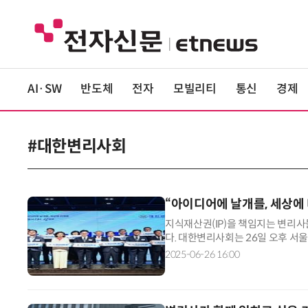
AI·SW
반도체
전자
모빌리티
통신
경제
#대한변리사회
“아이디어에 날개를, 세상에
지식재산권(IP)을 책임지는 변리사
다. 대한변리사회는 26일 오후 서
기념식을 개최했다. 앞서 변리사회는
2025-06-26 16:00