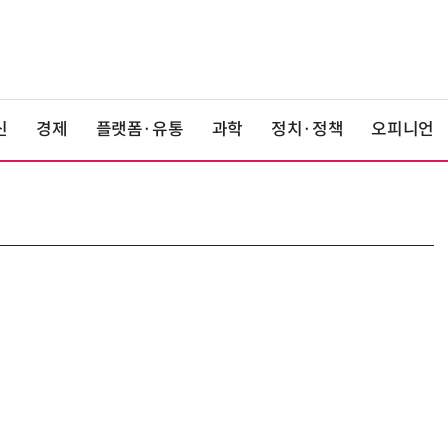
신
경제
플랫폼·유통
과학
정치·정책
오피니언