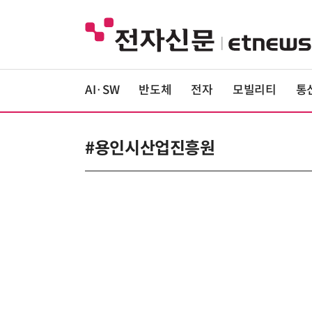
AI·SW
반도체
전자
모빌리티
통
#용인시산업진흥원