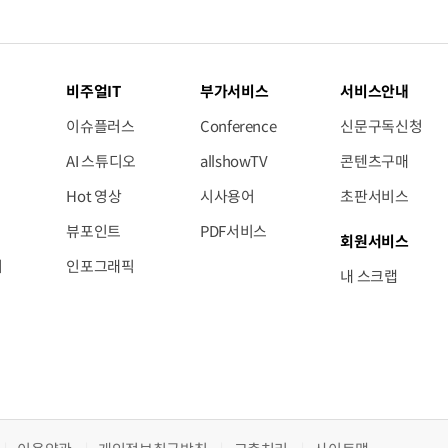
비주얼IT
부가서비스
서비스안내
이슈플러스
Conference
신문구독신청
AI 스튜디오
allshowTV
콘텐츠구매
Hot 영상
시사용어
초판서비스
뷰포인트
PDF서비스
회원서비스
저
인포그래픽
내 스크랩