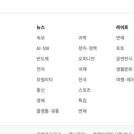
뉴스
라이프
속보
과학
연예
AI·SW
정치·정책
포토
반도체
오피니언
공연전시
전자
국제
생활문화
모빌리티
전국
여행·레
통신
스포츠
경제
특집
플랫폼·유통
연재