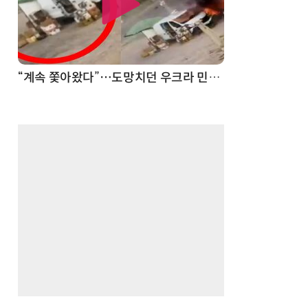
“계속 쫓아왔다”…도망치던 우크라 민간인 공격한 러 자폭 드론