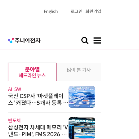
English
로그인
회원가입
분야별
많이 본 기사
헤드라인 뉴스
AI·SW
국산 CSP사 '마켓플레이
스' 커졌다…5개사 등록 솔
루션 1439개
반도체
삼성전자 차세대 메모리 'V
낸드·PIM', FMS 2026 어