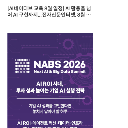
[AI네이티브 교육 8월 일정] AI 활용을 넘
어 AI 구현까지...전자신문인터넷, 8월 실
전 교육·워크숍 개최 발행일 : 2026-07-
23 10:46