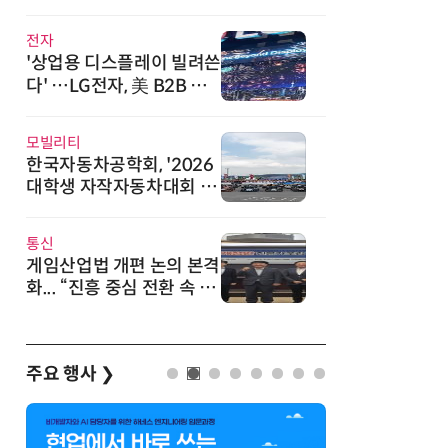
워드서 2관왕
전자
'상업용 디스플레이 빌려쓴
다' …LG전자, 美 B2B 구
독 시동
모빌리티
한국자동차공학회, '2026
대학생 자작자동차대회 포
뮬러 부문' 개최
통신
게임산업법 개편 논의 본격
화... “진흥 중심 전환 속 세
부 보완 필요”
주요 행사
❯