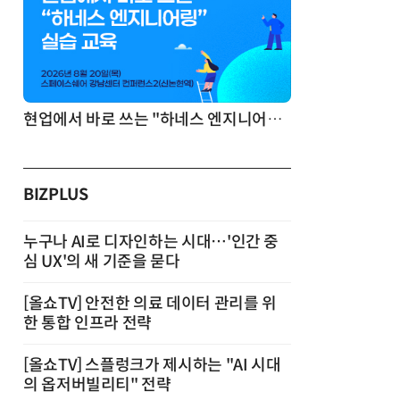
기반 정리·리서치·보고 자동화
현업에서 바로 쓰는 "하네스 엔지니어링" 실습 교육
BIZPLUS
누구나 AI로 디자인하는 시대…'인간 중
심 UX'의 새 기준을 묻다
[올쇼TV] 안전한 의료 데이터 관리를 위
한 통합 인프라 전략
[올쇼TV] 스플렁크가 제시하는 "AI 시대
의 옵저버빌리티" 전략