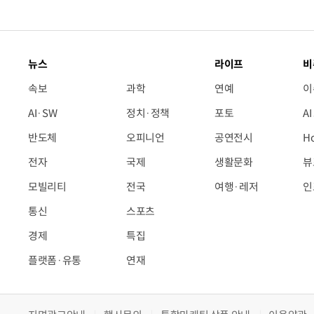
뉴스
라이프
비
속보
과학
연예
이
AI·SW
정치·정책
포토
A
반도체
오피니언
공연전시
H
전자
국제
생활문화
뷰
모빌리티
전국
여행·레저
인
통신
스포츠
경제
특집
플랫폼·유통
연재