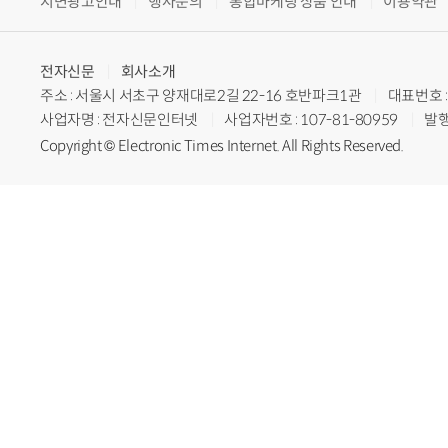
지면광고안내
행사문의
통합마케팅 상품 안내
이용약관
전자신문
회사소개
주소 : 서울시 서초구 양재대로2길 22-16 호반파크1관
대표번호 : 
사업자명 : 전자신문인터넷
사업자번호 : 107-81-80959
발행
Copyright © Electronic Times Internet. All Rights Reserved.