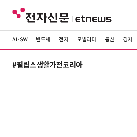
AI·SW
반도체
전자
모빌리티
통신
경제
#필립스생활가전코리아