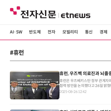
AI·SW
반도체
전자
모빌리티
통신
경제
#휴런
휴런, 우즈벡 의료진과 뇌졸중
휴런은 우즈베키스탄 정부 관계자와 
협력 방안을 논의했다고 26일 밝
키스탄 보건부 과학·교육·혁신부
2025-08-26 12:42