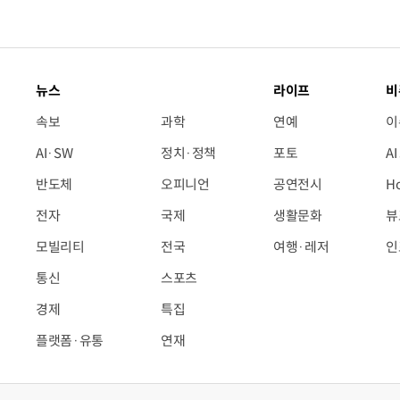
뉴스
라이프
비
속보
과학
연예
이
AI·SW
정치·정책
포토
A
반도체
오피니언
공연전시
H
전자
국제
생활문화
뷰
모빌리티
전국
여행·레저
인
통신
스포츠
경제
특집
플랫폼·유통
연재