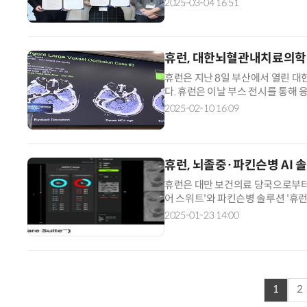
2025-03-04 16:51
휴런, 대한뇌혈관내치료의학
휴런은 지난 8일 부산에서 열린 대
다. 휴런은 이날 부스 전시를 통해 
인 '휴런스트로케어스위트'를 선보
2025-02-10 16:09
휴런, 뇌졸중·파킨슨병 AI 
휴런은 대만 보건의료 당국으로부터 비
어 스위트'와 파킨슨병 솔루션 '휴런
츠하이머병 솔루션인 '휴런AD'에 
2025-01-23 14:00
1
2