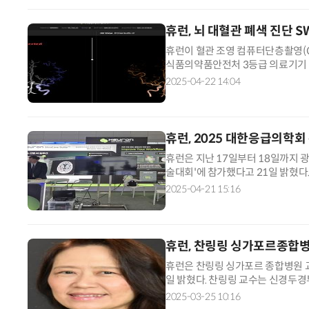
휴런, 뇌 대혈관 폐색 진단 
휴런이 혈관 조영 컴퓨터단층촬영(CT
식품의약품안전처 3등급 의료기기 허
영상을 바탕으로 응급 뇌 대혈관 폐
2025-04-22 14:04
휴런, 2025 대한응급의학
휴런은 지난 17일부터 18일까지 
술대회'에 참가했다고 21일 밝혔다
트'와 '휴런CTP·CTA' 등을 선
2025-04-21 15:16
휴런, 찬링링 싱가포르종합
휴런은 찬링링 싱가포르 종합병원 교수를
일 밝혔다. 찬링링 교수는 신경두경
재 싱가포르 종합병원 선임 컨설턴트
2025-03-25 10:16