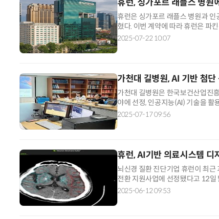
휴런, 싱가포르 래플스 병원에
휴런은 싱가포르 래플스 병원과 인공
혔다. 이번 계약에 따라 휴런은 파킨
진단 보조AI 솔루션 '휴런AD'를 
2025-07-22 10:07
가천대 길병원, AI 기반 첨단
가천대 길병원은 한국보건산업진흥원
야에 선정, 인공지능(AI) 기술을 
업으로 가천대 길병원 응급의학과는 메
2025-07-17 09:56
휴런, AI기반 의료시스템 
뇌신경 질환 진단기업 휴런이 최근
전환 지원사업에 선정됐다고 12일 
다기관 실증·활용 효과를 평가하기 
2025-06-12 09:53