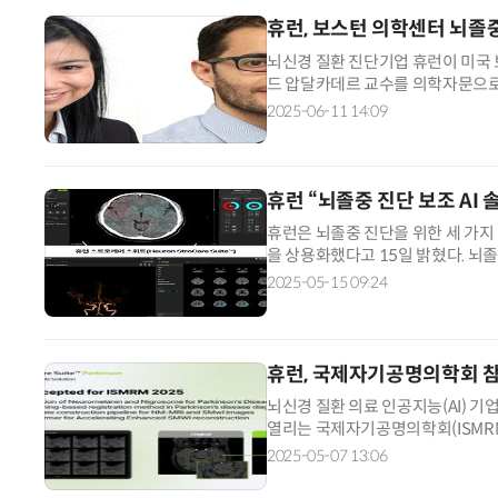
휴런, 보스턴 의학센터 뇌졸
뇌신경 질환 진단기업 휴런이 미국 
드 압달카데르 교수를 의학자문으로
상의학 분야 권위자로 급성 뇌졸중 
2025-06-11 14:09
휴런 “뇌졸중 진단 보조 AI
휴런은 뇌졸중 진단을 위한 세 가지 
을 상용화했다고 15일 밝혔다. 뇌
는 비조영 CT다. 이후 검사 결과에 
2025-05-15 09:24
휴런, 국제자기공명의학회 참
뇌신경 질환 의료 인공지능(AI) 기
열리는 국제자기공명의학회(ISMRM)
연구자 수백명이 참여하는 자기공명영상
2025-05-07 13:06