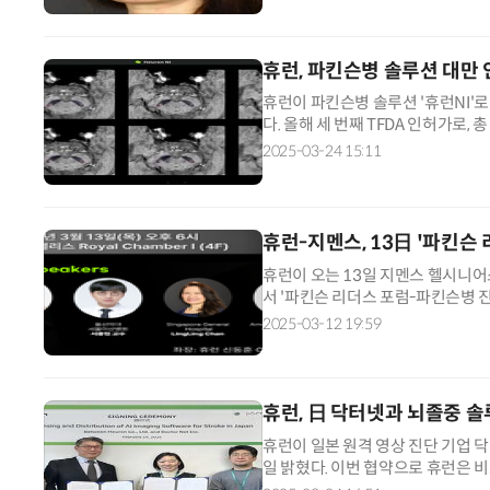
휴런, 파킨슨병 솔루션 대만
휴런이 파킨슨병 솔루션 '휴런NI'로
다. 올해 세 번째 TFDA 인허가로,
병 병소를 가시화한 제품이다. 자기
2025-03-24 15:11
휴런-지멘스, 13日 '파킨슨 
휴런이 오는 13일 지멘스 헬시니어
서 '파킨슨 리더스 포럼-파킨슨병 
포럼은 파킨슨병 진단과 치료의 새
2025-03-12 19:59
휴런, 日 닥터넷과 뇌졸중 솔
휴런이 일본 원격 영상 진단 기업 
일 밝혔다. 이번 협약으로 휴런은 비
런 스트로케어 스위트'를 일본 전국