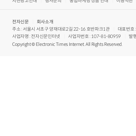
지면광고안내
행사문의
통합마케팅 상품 안내
이용약관
전자신문
회사소개
주소 : 서울시 서초구 양재대로2길 22-16 호반파크1관
대표번호 : 
사업자명 : 전자신문인터넷
사업자번호 : 107-81-80959
발행
Copyright © Electronic Times Internet. All Rights Reserved.