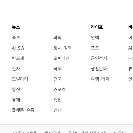
뉴스
라이프
비
속보
과학
연예
이
AI·SW
정치·정책
포토
A
반도체
오피니언
공연전시
H
전자
국제
생활문화
뷰
모빌리티
전국
여행·레저
인
통신
스포츠
경제
특집
플랫폼·유통
연재