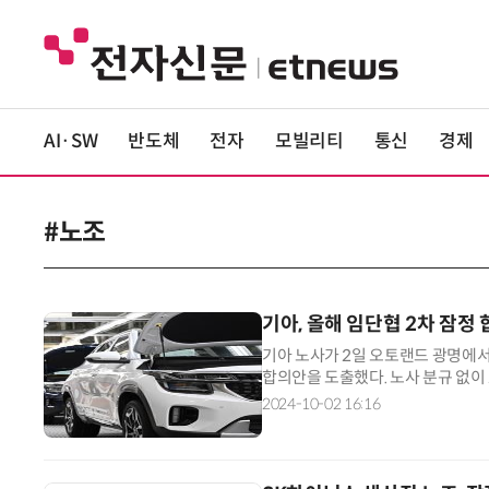
AI·SW
반도체
전자
모빌리티
통신
경제
#노조
기아, 올해 임단협 2차 잠정
기아 노사가 2일 오토랜드 광명에서 
합의안을 도출했다. 노사 분규 없이
다. 2차 잠정 합의안에는 출산휴가를
2024-10-02 16:16