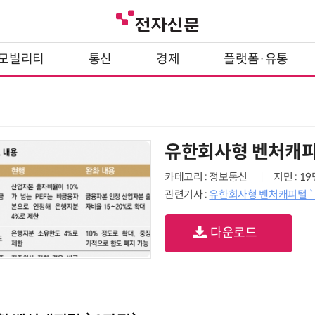
모빌리티
통신
경제
플랫폼·유통
유한회사형 벤처캐피
카테고리 : 정보통신
지면 : 1
관련기사 :
유한회사형 벤처캐피털 `
다운로드