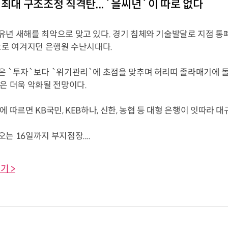
 최대 구조조정 직격탄...`을씨년`이 따로 없다
유년 새해를 최악으로 맞고 있다. 경기 침체와 기술발달로 지점 통
으로 여겨지던 은행원 수난시대다.
은 `투자`보다 `위기관리`에 초점을 맞추며 허리띠 졸라매기에 
은 더욱 악화될 전망이다.
에 따르면 KB국민, KEB하나, 신한, 농협 등 대형 은행이 잇따라
는 16일까지 부지점장....
기 >