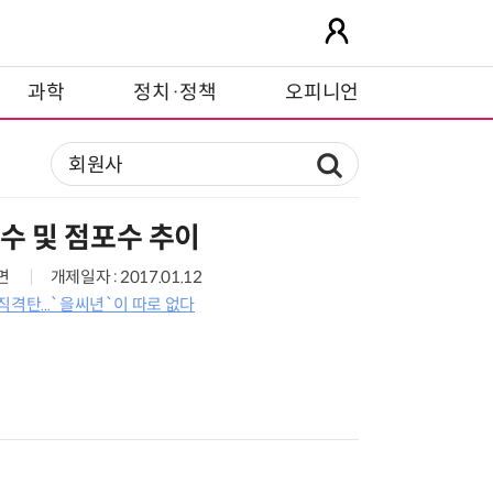
과학
정치·정책
오피니언
 수 및 점포수 추이
0면
개제일자 : 2017.01.12
직격탄...`을씨년`이 따로 없다