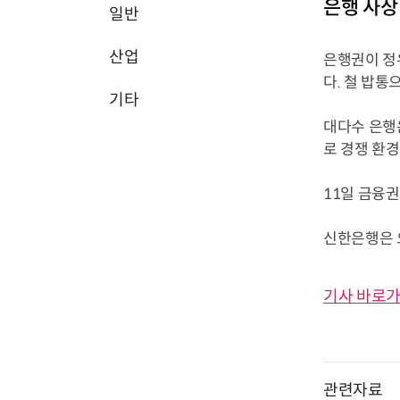
은행 사상
일반
산업
은행권이 정
다. 철 밥통
기타
대다수 은행
로 경쟁 환경
11일 금융권
신한은행은 오
기사 바로가
관련자료