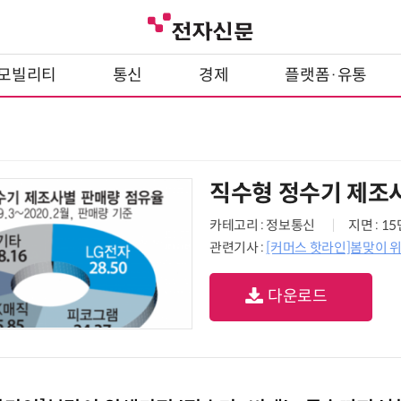
모빌리티
통신
경제
플랫폼·유통
직수형 정수기 제조
카테고리 : 정보통신
지면 : 1
관련기사 :
[커머스 핫라인]봄맞이 위생
다운로드