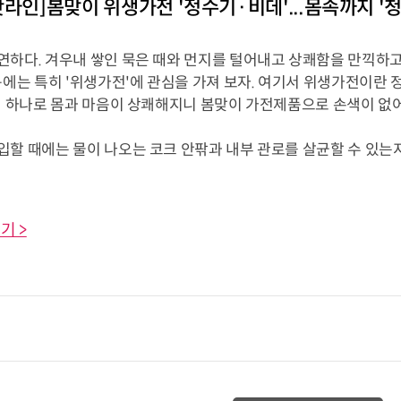
핫라인]봄맞이 위생가전 '정수기·비데'...몸속까지 '청
연하다. 겨우내 쌓인 묵은 때와 먼지를 털어내고 상쾌함을 만끽하고
봄에는 특히 '위생가전'에 관심을 가져 보자. 여기서 위생가전이란 
비데 하나로 몸과 마음이 상쾌해지니 봄맞이 가전제품으로 손색이 없어
할 때에는 물이 나오는 코크 안팎과 내부 관로를 살균할 수 있는지
기 >