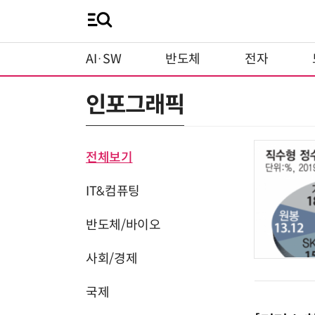
AI·SW
반도체
전자
인포그래픽
전체보기
IT&컴퓨팅
반도체/바이오
사회/경제
국제