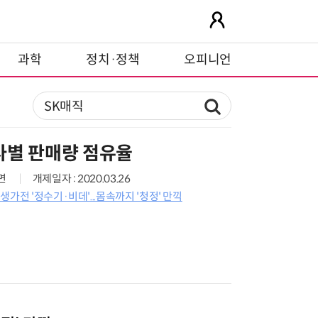
과학
정치·정책
오피니언
사별 판매량 점유율
5면
개제일자 : 2020.03.26
가전 '정수기·비데'...몸속까지 '청정' 만끽