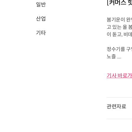
[커머스 
일반
산업
봄기운이 완
고 있는 올 
기타
이 돋고, 
정수기를 구입
노즐 ....
기사 바로가
관련자료