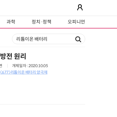
과학
정치·정책
오피니언
·방전 원리
7면
개제일자 : 2020.10.05
〈677〉리튬이온 배터리 양극재