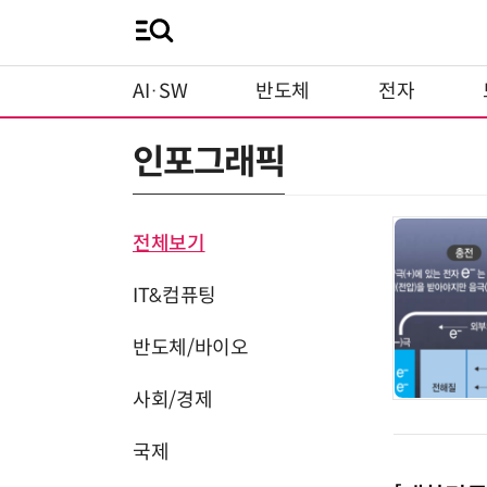
AI·SW
반도체
전자
인포그래픽
전체보기
IT&컴퓨팅
반도체/바이오
사회/경제
국제