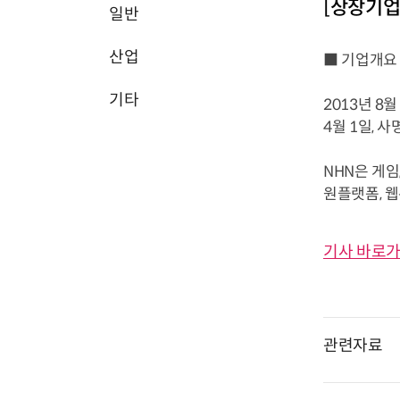
[상장기업
일반
산업
■ 기업개요
기타
2013년 8
4월 1일, 
NHN은 게임
원플랫폼, 웹
기사 바로가
관련자료