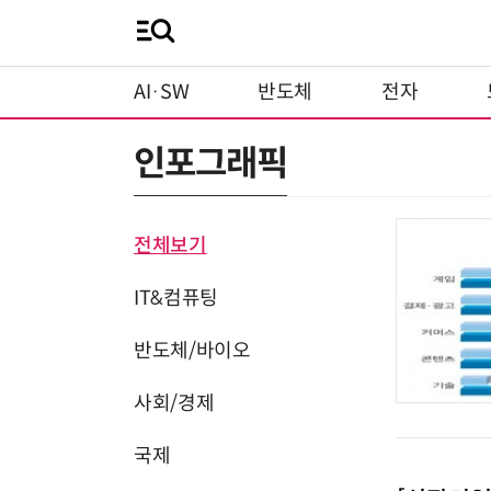
AI·SW
반도체
전자
인포그래픽
전체보기
IT&컴퓨팅
반도체/바이오
사회/경제
국제