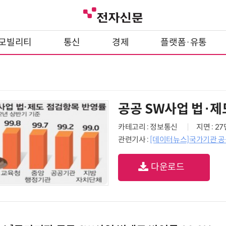
모빌리티
통신
경제
플랫폼·유통
공공 SW사업 법·제
카테고리 : 정보통신
지면 : 2
관련기사 :
[데이터뉴스]국가기관 공공
다운로드