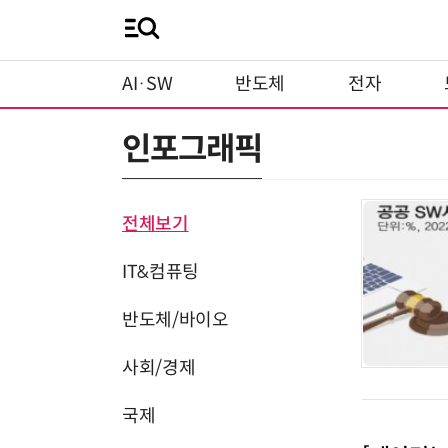
AI·SW
반도체
전자
인포그래픽
전체보기
IT&컴퓨팅
반도체/바이오
사회/경제
국제