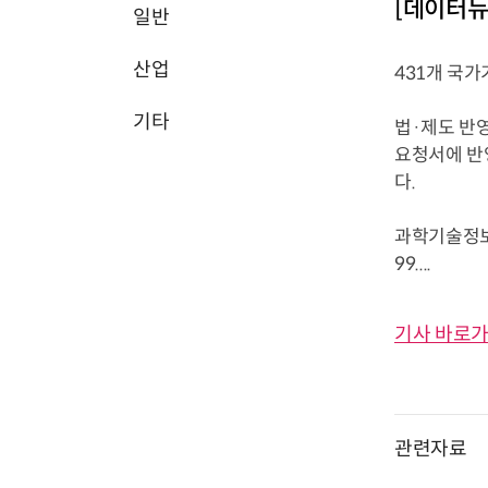
[데이터뉴
일반
산업
431개 국가
기타
법·제도 반
요청서에 반
다.
과학기술정보
99....
기사 바로가
관련자료