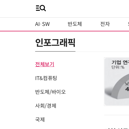
AI·SW
반도체
전자
인포그래픽
전체보기
IT&컴퓨팅
반도체/바이오
사회/경제
국제