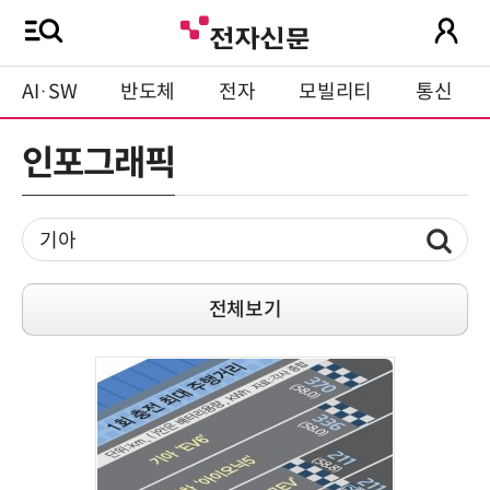
AI·SW
반도체
전자
모빌리티
통신
인포그래픽
전체보기