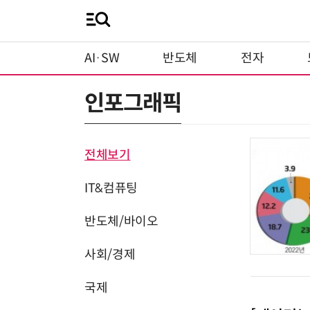
AI·SW
반도체
전자
인포그래픽
전체보기
IT&컴퓨팅
반도체/바이오
사회/경제
국제