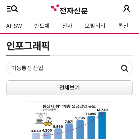
AI·SW
반도체
전자
모빌리티
통신
인포그래픽
전체보기