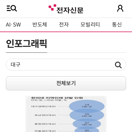
AI·SW
반도체
전자
모빌리티
통신
인포그래픽
전체보기