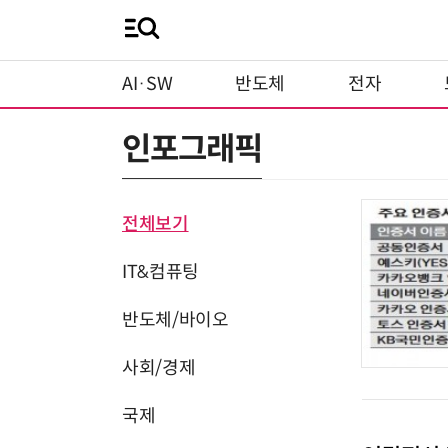
AI·SW
반도체
전자
인포그래픽
전체보기
IT&컴퓨팅
반도체/바이오
사회/경제
국제