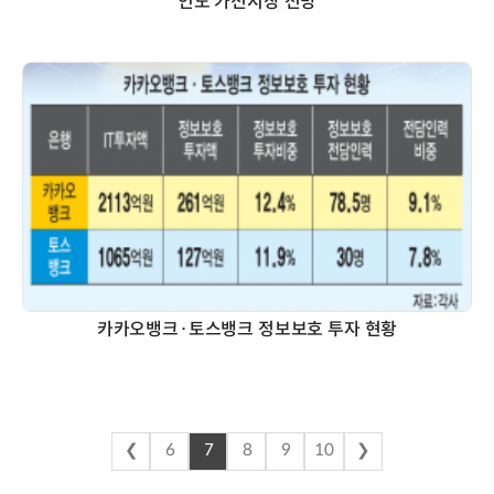
인도 가전시장 전망
카카오뱅크·토스뱅크 정보보호 투자 현황
❮
6
7
8
9
10
❯