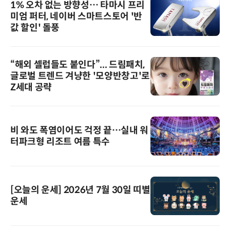
1% 오차 없는 방향성… 타마시 프리
미엄 퍼터, 네이버 스마트스토어 '반
값 할인' 돌풍
“해외 셀럽들도 붙인다”... 드림패치,
글로벌 트렌드 겨냥한 '모양반창고'로
Z세대 공략
비 와도 폭염이어도 걱정 끝…실내 워
터파크형 리조트 여름 특수
[오늘의 운세] 2026년 7월 30일 띠별
운세