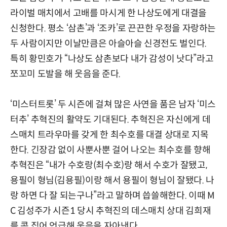
라이벌 매치에서 고배를 마시게 한 나상도에게 대결을
신청한다. 평소 ‘삼촌’과 ‘조카’로 끈끈한 우정을 자랑하는
두 사람이지만 이날만큼은 아슬아슬 신경전도 벌인다.
특히 황민호가 “나상도 삼촌보다 내가 감성이 낫다”라고
쪼꼬미 도발을 해 웃음을 준다.
‘미스터트롯’ 두 시즌에 걸쳐 많은 사연을 품은 남자 ‘미스
터추’ 추혁진의 활약도 기대된다. 추혁진은 자신에게 데
스매치 트라우마를 갖게 한 최수호를 대결 상대로 지목
한다. 긴장감 없이 사뿐사뿐 걸어 나오는 최수호를 향해
추혁진은 “내가 수호랑(최수호)랑 해서 수호가 잘됐고,
용필이 형님(김용필)이랑 해서 용필이 형님이 잘됐다. 나
랑 하면 다 잘 되는구나”라고 말하며 씁쓸해한다. 이때 M
C 김성주가 시즌1 당시 추혁진의 데스매치 상대 김희재
를 콕 집어 언급해 웃음을 자아낸다.