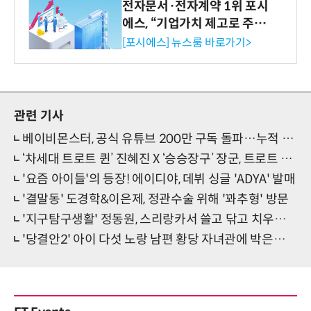
전자문서·전자계약 1위 포시
에스, “기업가치 제고로 주주
환원 강화” 계획 공시
[포시에스] 뉴스룸 바로가기>
관련 기사
베이비몬스터, 공식 유튜브 200만 구독 돌파…누적 4억뷰 등 데뷔기반 공고화
‘차세대 트로트 퀸’ 진혜진 X ‘승승장구’ 장군, 트로트 신곡 ‘철수와 영희’ 발매
'요즘 아이들'의 등장! 에이디야, 데뷔 싱글 'ADYA' 발매
'결말동' 도경학&이은제, 정관수술 위해 '꽈추형' 방문
'지구탐구생활' 정동원, 스리랑카서 쓸고 닦고 치우다 끝내 눈물
'당결안2' 아이 다섯 노랑 남편 황당 자녀관에 박은혜 "육아 도와줘라" 발끈