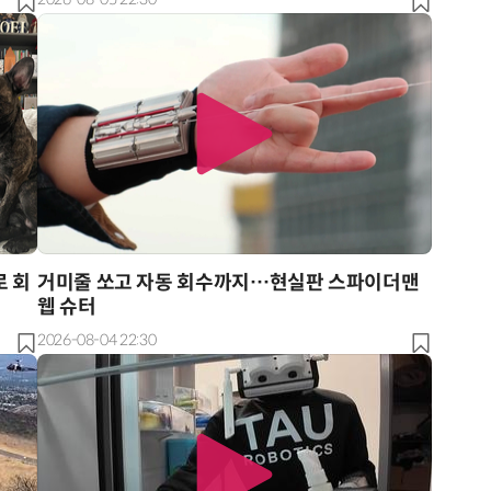
AI 시대의 옵저버빌리티: GPU·LLM 모니터링부터 AI 기반 장애 대응까지
체계화 된 데이터가 곧 AI 시대의 경쟁력이다
로 회
거미줄 쏘고 자동 회수까지…현실판 스파이더맨
웹 슈터
2026-08-04 22:30