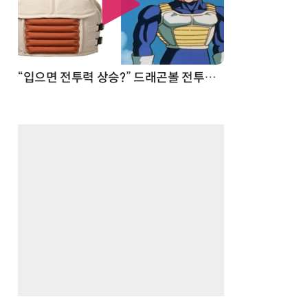
70년 만에 돌아온 시베리아호랑이…카자흐스탄 야생에 풀렸다