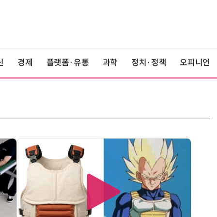
신
경제
플랫폼·유통
과학
정치·정책
오피니언