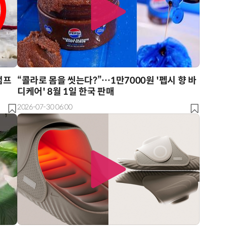
진정한 우정?…친구 구하려다 둘 다 의자 틈에 목이 낀 순간
“입으면 전투력 상승?” 드래곤볼 전투복 닮은 중량조끼
럼프
“콜라로 몸을 씻는다?”…1만7000원 '펩시 향 바
디케어' 8월 1일 한국 판매
2026-07-30 06:00