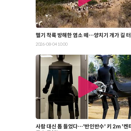
헬기 착륙 방해한 염소 떼…양치기 개가 길 
2026-08-04 10:00
사람 대신 톱 들었다…'반인반수' 키 2m '켄