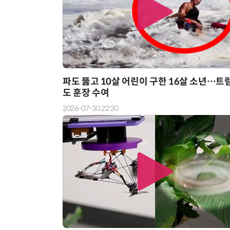
“계속 쫓아왔다”…도망치던 우크라 민간인 공격한 러 자폭 드론
파도 뚫고 10살 어린이 구한 16살 소년…트
도 훈장 수여
2026-07-30 22:30