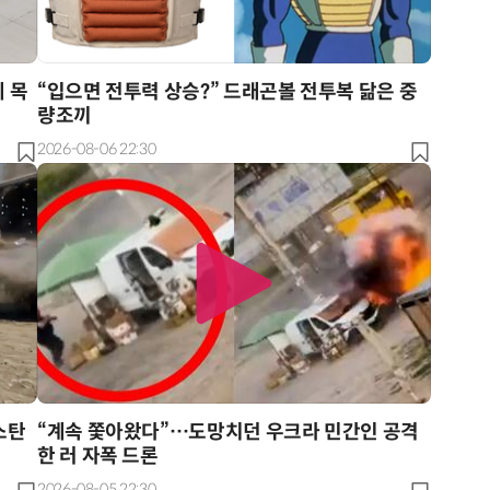
 목
“입으면 전투력 상승?” 드래곤볼 전투복 닮은 중
량조끼
2026-08-06 22:30
스탄
“계속 쫓아왔다”…도망치던 우크라 민간인 공격
한 러 자폭 드론
2026-08-05 22:30