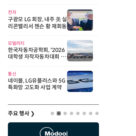
직
전자
구광모 LG 회장, 내주 美 실
리콘밸리서 젠슨 황 재회동
모빌리티
한국자동차공학회, '2026
대학생 자작자동차대회 포
뮬러 부문' 개최
통신
네이블, LG유플러스와 5G
특화망 고도화 사업 계약
주요 행사
❯