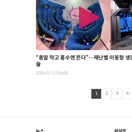
“총알 막고 홍수엔 뜬다”…재난별 이동형 생
슐
2026-07-27 06:00
1
2
3
4
뉴스
라이프