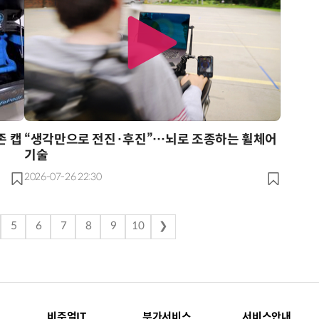
존 캡
“생각만으로 전진·후진”…뇌로 조종하는 휠체어
기술
2026-07-26 22:30
5
6
7
8
9
10
❯
비주얼IT
부가서비스
서비스안내