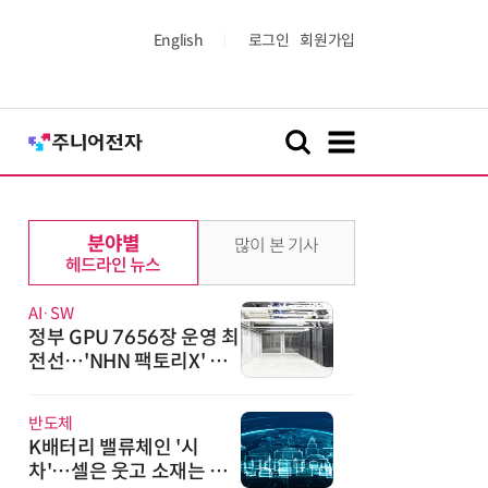
English
로그인
회원가입
분야별
많이 본 기사
헤드라인 뉴스
AI·SW
정부 GPU 7656장 운영 최
전선…'NHN 팩토리X' 가
보니
반도체
K배터리 밸류체인 '시
차'…셀은 웃고 소재는 아