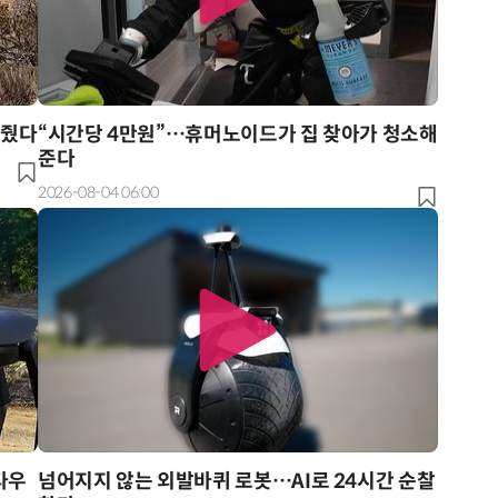
터줬다
“시간당 4만원”…휴머노이드가 집 찾아가 청소해
준다
2026-08-04 06:00
타우
넘어지지 않는 외발바퀴 로봇…AI로 24시간 순찰