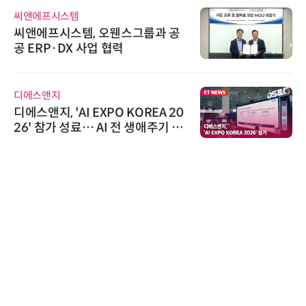
씨앤에프시스템
씨앤에프시스템, 오웬스그룹과 공
공 ERP·DX 사업 협력
디에스앤지
디에스앤지, 'AI EXPO KOREA 20
26' 참가 성료… AI 전 생애주기 아
우르는 통합 솔루션 선봬