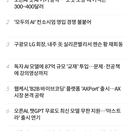
1
오픈AI 첫 AI 기기 윤곽…'도넛 모양'에 가격은
300~400달러
2
'모두의 AI' 컨소시엄 영입 경쟁 불붙어
3
구광모 LG 회장, 내주 美 실리콘밸리서 젠슨 황 재회동
4
독자 AI 모델에 87억 규모 '교재' 투입…문제·전공책
에 강의영상까지
5
웹케시,'B2B 바이브코딩' 플랫폼 'AXPort' 출시…AX
시장 본격 공략
6
오픈AI, 챗GPT 무료도 최신 모델 무한 지원…'아스트
라' 출시 연기