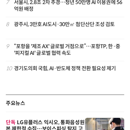
7
서울시, 2.8조 2차 추경…청년 50만명 AI 이용권에 56
억원 배정
8
광주시, 3만호 AI도시·30만㎡ 첨단산단 조성 검토
9
“포항을 '제조 AX' 글로벌 거점으로”…포항TP, 한·중
'피지컬 AI' 글로벌 협력 속도
10
경기도의회 국힘, AI·반도체 정책 전환 필요성 제기
주요뉴스
단독
LG유플러스 익시오, 통화음성원
본 제한적 수집…보이스피싱 탐지 고