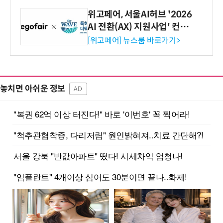
위고페어, 서울AI허브 '2026
AI 전환(AX) 지원사업' 컨소
시엄 선정
[위고페어] 뉴스룸 바로가기>
놓치면 아쉬운 정보
AD