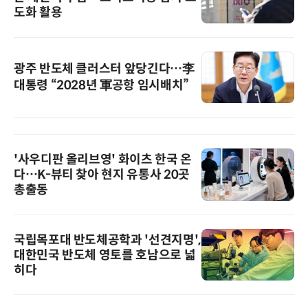
도화 활용
광주 반도체 클러스터 앞당긴다…李
대통령 “2028년 軍공항 임시배치”
'사우디판 올리브영' 화이츠 한국 온
다…K-뷰티 찾아 현지 유통사 20곳
총출동
국립목포대 반도체공학과 '선견지명',
대한민국 반도체 영토를 호남으로 넓
히다