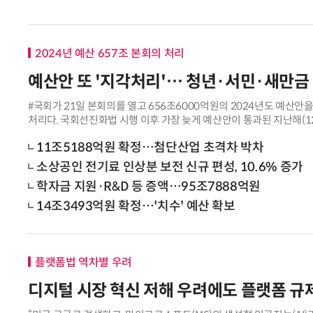
2024년 예산 657조 본회의 처리
예산안 또 '지각처리'… 청년·서민·새만금
#국회가 21일 본회의를 열고 656조6000억원의 2024년도 예산안을
처리다. 국회선진화법 시행 이후 가장 늦게 예산안이 통과된 지난해(12
릴 예정이었던 본회의
11조5188억원 확정…첨단산업 초격차 박차
소상공인 전기료 인상분 보전 신규 편성, 10.6% 증가
학자금 지원·R&D 등 증액…95조7888억원
14조3493억원 확정…'치수' 예산 확보
플랫폼법 역차별 우려
디지털 시장 혁신 저해 우려에도 플랫폼 규제