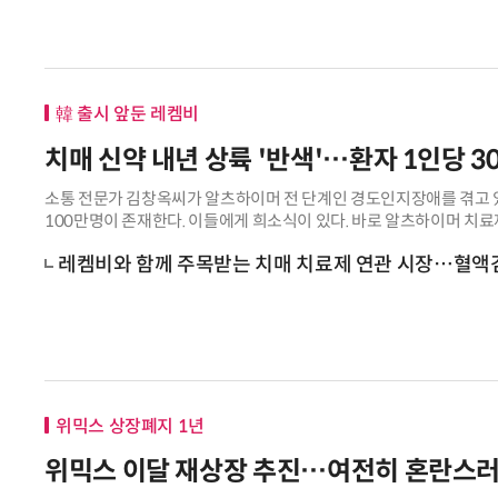
韓 출시 앞둔 레켐비
치매 신약 내년 상륙 '반색'…환자 1인당 30
소통 전문가 김창옥씨가 알츠하이머 전 단계인 경도인지장애를 겪고 있
100만명이 존재한다. 이들에게 희소식이 있다. 바로 알츠하이머 치료제 
국내 도입될 것이란 기대감이다
레켐비와 함께 주목받는 치매 치료제 연관 시장…혈액검
위믹스 상장폐지 1년
위믹스 이달 재상장 추진…여전히 혼란스러운