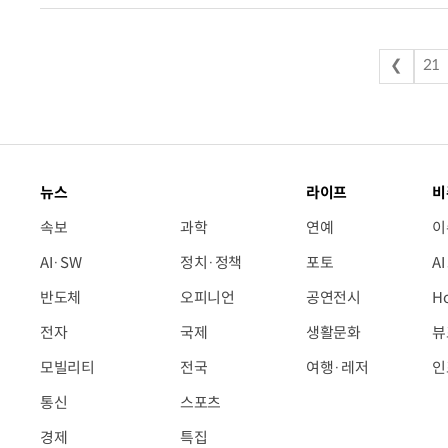
❮
21
뉴스
라이프
비
속보
과학
연예
이
AI·SW
정치·정책
포토
A
반도체
오피니언
공연전시
H
전자
국제
생활문화
뷰
모빌리티
전국
여행·레저
인
통신
스포츠
경제
특집