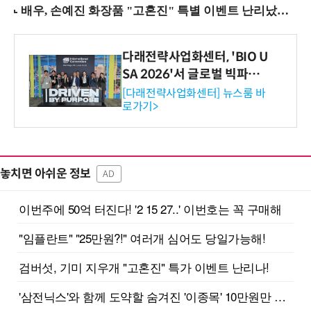
다래전략사업화센터, 'BIO U
SA 2026'서 글로벌 빅파마
와의 비즈니스 미팅 지원…K
[다래전략사업화센터] 뉴스룸 바
로가기>
-바이오 해외 진출 교두보 확
보
놓치면 아쉬운 정보
AD