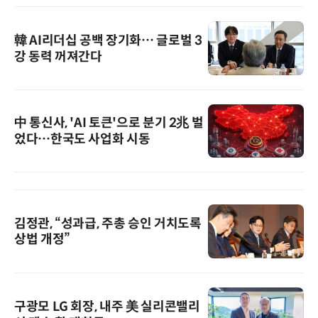
韓 AI리더십 공백 장기화… 글로벌 3
강 동력 꺼져간다
中 통신사, 'AI 토큰'으로 분기 2兆 벌
었다…한국도 사업화 시동
김정관, “성과급, 주총 승인 거치도록
상법 개정”
구광모 LG 회장, 내주 美 실리콘밸리