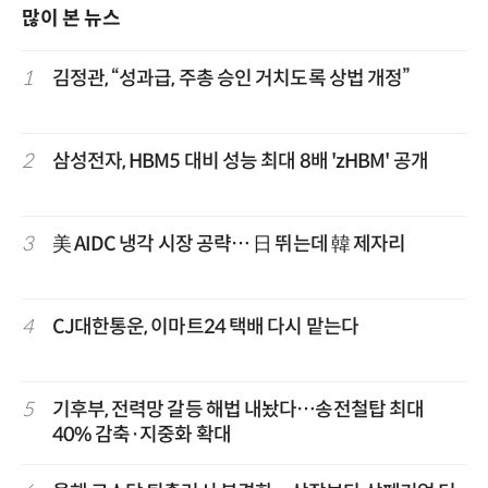
많이 본 뉴스
1
김정관, “성과급, 주총 승인 거치도록 상법 개정”
2
삼성전자, HBM5 대비 성능 최대 8배 'zHBM' 공개
3
美 AIDC 냉각 시장 공략… 日 뛰는데 韓 제자리
4
CJ대한통운, 이마트24 택배 다시 맡는다
5
기후부, 전력망 갈등 해법 내놨다…송전철탑 최대
40% 감축·지중화 확대