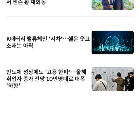
서 젠슨 황 재회동
K배터리 밸류체인 '시차'…셀은 웃고
소재는 아직
반도체 성장에도 '고용 한파'…올해
취업자 증가 전망 10만명대로 대폭
'하향'