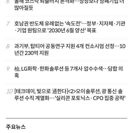
6
올해 코스닥 퇴출러시 본격화…상장보다 상폐기업 더
많아질듯
7
호남권 반도체 유례없는 '속도전'…정부·지자체·기관
·기업 원팀으로 '2030년 6월 양산' 목표
8
과기부, 탑티어 공동연구 지원 4개 컨소시엄 선정…10
년간 230억 지원
9
檢, LG화학·한화솔루션 등 7개사 압수수색…담합 의
혹
10
[테크데이, 빛으로 通한다]<2>오이솔루션, 광 통신 솔
루션 수직 계열화…'실리콘 포토닉스·CPO 집중 공략'
주요뉴스