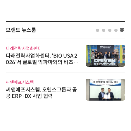
브랜드 뉴스룸
다래전략사업화센터
다래전략사업화센터, 'BIO USA 2
026'서 글로벌 빅파마와의 비즈니
스 미팅 지원…K-바이오 해외 진출
교두보 확보
씨앤에프시스템
씨앤에프시스템, 오웬스그룹과 공
공 ERP·DX 사업 협력