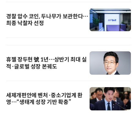
경찰 압수 코인, 두나무가 보관한다…
최종 낙찰자 선정
휴젤 장두현 號 1년…상반기 최대 실
적·글로벌 성장 본궤도
세제개편안에 벤처·중소기업계 환
영…“생태계 성장 기반 확충”