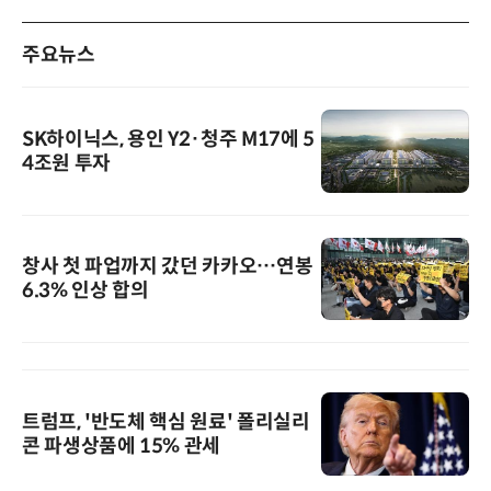
주요뉴스
SK하이닉스, 용인 Y2·청주 M17에 5
4조원 투자
창사 첫 파업까지 갔던 카카오…연봉
6.3% 인상 합의
트럼프, '반도체 핵심 원료' 폴리실리
콘 파생상품에 15% 관세