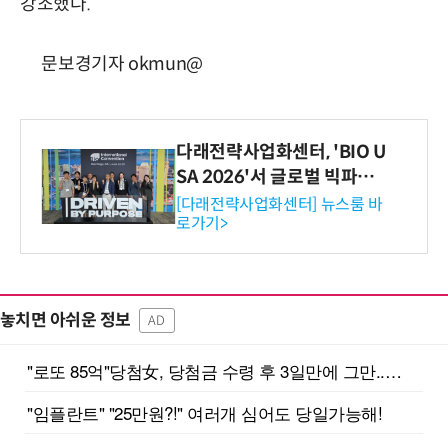
강조했다.
문보경기자 okmun@
다래전략사업화센터, 'BIO U
SA 2026'서 글로벌 빅파마
와의 비즈니스 미팅 지원…K
[다래전략사업화센터] 뉴스룸 바
로가기>
-바이오 해외 진출 교두보 확
보
놓치면 아쉬운 정보
AD