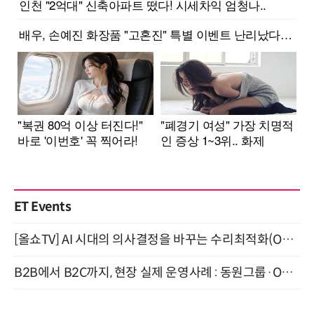
ET Events
[올쇼TV] AI 시대의 의사결정을 바꾸는 수리최적화(Optimization) 소개 (8/20 생방송)
B2B에서 B2C까지, 현장 실제 운영사례 : 동원그룹·OCI·다이닝브랜즈그룹·당근 (8/27)