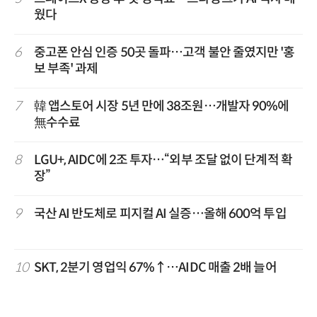
웠다
6
중고폰 안심 인증 50곳 돌파…고객 불안 줄였지만 '홍
보 부족' 과제
7
韓 앱스토어 시장 5년 만에 38조원…개발자 90%에
無수수료
8
LGU+, AIDC에 2조 투자…“외부 조달 없이 단계적 확
장”
9
국산 AI 반도체로 피지컬 AI 실증…올해 600억 투입
10
SKT, 2분기 영업익 67%↑…AIDC 매출 2배 늘어