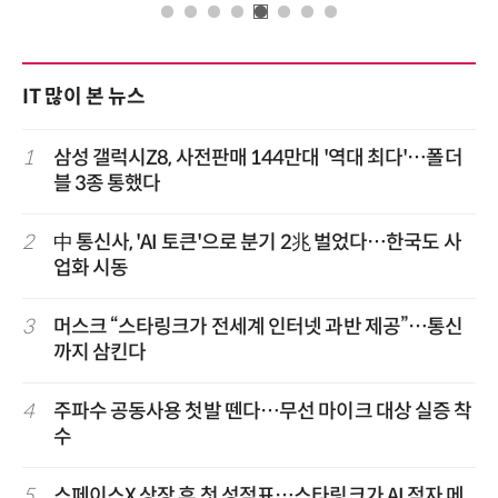
IT 많이 본 뉴스
1
삼성 갤럭시Z8, 사전판매 144만대 '역대 최다'…폴더
블 3종 통했다
2
中 통신사, 'AI 토큰'으로 분기 2兆 벌었다…한국도 사
업화 시동
3
머스크 “스타링크가 전세계 인터넷 과반 제공”…통신
까지 삼킨다
4
주파수 공동사용 첫발 뗀다…무선 마이크 대상 실증 착
수
5
스페이스X 상장 후 첫 성적표…스타링크가 AI 적자 메