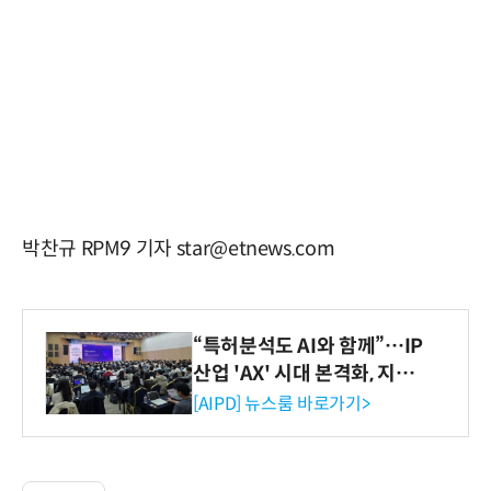
박찬규 RPM9 기자 star@etnews.com
“특허분석도 AI와 함께”…IP
산업 'AX' 시대 본격화, 지식
재산처 1호 AI IP데이터분석
[AIPD] 뉴스룸 바로가기>
사 탄생