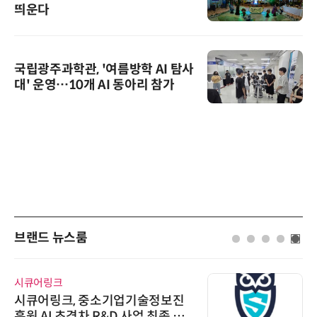
띄운다
국립광주과학관, '여름방학 AI 탐사
대' 운영…10개 AI 동아리 참가
브랜드 뉴스룸
시큐어링크
시큐어링크, 중소기업기술정보진
흥원 AI 초격차 R&D 사업 최종 선