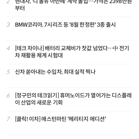
2
현대차, '디 올뉴 아반떼' 계약 돌입…가격은 2398만원
부터
3
BMW코리아, 7시리즈 등 '8월 한정판' 3종 출시
4
[테크 차이나] 배터리 교체비가 찻값 넘었다…中 전기
차 재활용 체계 시험대
5
신차 쏟아내는 수입차, 최대 실적 찍나
6
[정구민의 테크읽기] 휴머노이드가 열어가는 디스플레
이 산업의 새로운 기회
7
[클릭! 이차] 애스턴마틴 '헤리티지 에디션'