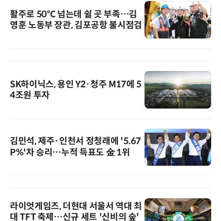
활주로 50℃ 넘는데 쉴 곳 부족…김
영훈 노동부 장관, 김포공항 불시점검
SK하이닉스, 용인 Y2·청주 M17에 5
4조원 투자
김민석, 제주·인천서 정청래에 '5.67
P%'차 승리…누적 득표도 金 1위
라이엇게임즈, 더현대 서울서 역대 최
대 TFT 축제…신규 세트 '신비의 숲'