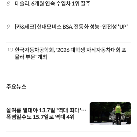
8
테슬라, 6개월 연속 수입차 1위 질주
9
[카&테크] 현대모비스 BSA, 전동화 성능·안전성 'UP'
10
한국자동차공학회, '2026 대학생 자작자동차대회 포
뮬러 부문' 개최
주요뉴스
올여름 열대야 13.7일 '역대 최다'…
폭염일수도 15.7일로 역대 4위