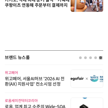
카카오, 역대 최대 분기 실적…카톡에
쿠팡이츠 연동해 주문부터 결제까지
브랜드 뉴스룸
위고페어
위고페어, 서울AI허브 '2026 AI 전
환(AX) 지원사업' 컨소시엄 선정
로옴세미컨덕터코리아
로옴, 업계 최고 수준의 Wide-SOA