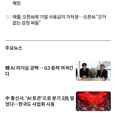
해킹
10
애플, 오픈AI에 기밀 사용금지 가처분…오픈AI “근거
없는 감정 싸움”
주요뉴스
韓 AI 리더십 공백… G3 동력 꺼져간
다
中 통신사, 'AI 토큰'으로 분기 2兆 벌
었다…한국도 사업화 시동