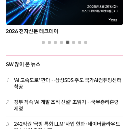
2026 전자신문 테크데이
SW 많이 본 뉴스
1
'AI 고속도로' 깐다…삼성SDS 주도 국가AI컴퓨팅센터
착공
2
정부 직속 'AI 개발 조직 신설' 초읽기…국무총리훈령
제정
3
242억원 '국방 특화 LLM' 사업 한화·네이버클라우드