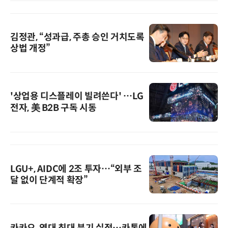
김정관, “성과급, 주총 승인 거치도록
상법 개정”
'상업용 디스플레이 빌려쓴다' …LG
전자, 美 B2B 구독 시동
LGU+, AIDC에 2조 투자…“외부 조
달 없이 단계적 확장”