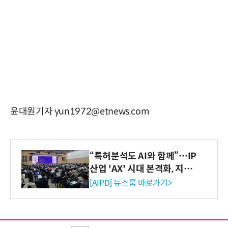
윤대원기자 yun1972@etnews.com
“특허분석도 AI와 함께”…IP
산업 'AX' 시대 본격화, 지식
재산처 1호 AI IP데이터분석
[AIPD] 뉴스룸 바로가기>
사 탄생