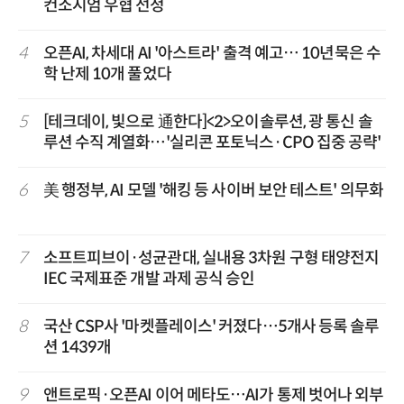
컨소시엄 우협 선정
4
오픈AI, 차세대 AI '아스트라' 출격 예고… 10년묵은 수
학 난제 10개 풀었다
5
[테크데이, 빛으로 通한다]<2>오이솔루션, 광 통신 솔
루션 수직 계열화…'실리콘 포토닉스·CPO 집중 공략'
6
美 행정부, AI 모델 '해킹 등 사이버 보안 테스트' 의무화
7
소프트피브이·성균관대, 실내용 3차원 구형 태양전지
IEC 국제표준 개발 과제 공식 승인
8
국산 CSP사 '마켓플레이스' 커졌다…5개사 등록 솔루
션 1439개
9
앤트로픽·오픈AI 이어 메타도…AI가 통제 벗어나 외부