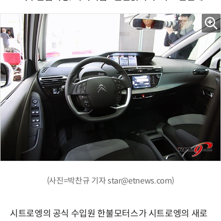
(사진=박찬규 기자 star@etnews.com)
시트로엥의 공식 수입원 한불모터스가 시트로엥의 새로