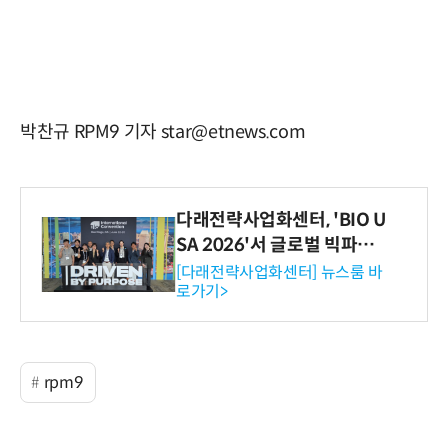
박찬규 RPM9 기자 star@etnews.com
다래전략사업화센터, 'BIO U
SA 2026'서 글로벌 빅파마
와의 비즈니스 미팅 지원…K
[다래전략사업화센터] 뉴스룸 바
로가기>
-바이오 해외 진출 교두보 확
보
rpm9