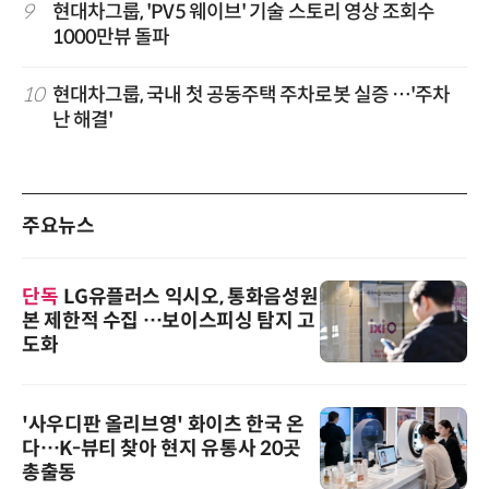
9
현대차그룹, 'PV5 웨이브' 기술 스토리 영상 조회수
1000만뷰 돌파
10
현대차그룹, 국내 첫 공동주택 주차로봇 실증 …'주차
난 해결'
주요뉴스
단독
LG유플러스 익시오, 통화음성원
본 제한적 수집 …보이스피싱 탐지 고
도화
'사우디판 올리브영' 화이츠 한국 온
다…K-뷰티 찾아 현지 유통사 20곳
총출동