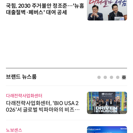
국힘, 2030 주거불안 정조준…'뉴홈
대출절벽·폐버스' 대여 공세
브랜드 뉴스룸
한국태양유전
태양유전, '안전·환경 보고서 202
6' 발간…2030년 SBT 수준 온실
가스 감축 추진
에이블스토어