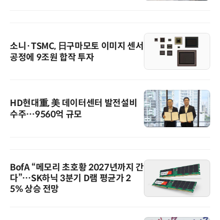
소니·TSMC, 日구마모토 이미지 센서
공정에 9조원 합작 투자
HD현대重, 美 데이터센터 발전설비
수주…9560억 규모
BofA “메모리 초호황 2027년까지 간
다”…SK하닉 3분기 D램 평균가 2
5% 상승 전망