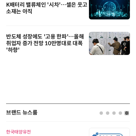
K배터리 밸류체인 '시차'…셀은 웃고
소재는 아직
반도체 성장에도 '고용 한파'…올해
취업자 증가 전망 10만명대로 대폭
'하향'
브랜드 뉴스룸
한국태양유전