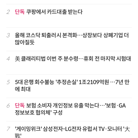
2
단독
쿠팡에서 카드대출 받는다
3
올해 코스닥 퇴출러시 본격화…상장보다 상폐기업 더
많아질듯
4
美 클래리티법 이번 주 분수령…휴회 전 마지막 시험대
5
5대 은행 회수불능 '추정손실' 1조2109억원 …7년 만
에 최대
6
단독
보험 소비자 개인정보 유출 막는다…'보험·GA
정보보호 협의체' 구성
7
'게이밍위크' 삼성전자-LG전자 유럽서 TV·모니터 '大
戰'