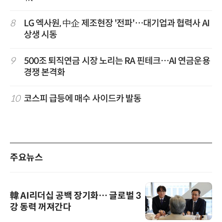
8
LG 엑사원, 中企 제조현장 '전파'…대기업과 협력사 AI
상생 시동
9
500조 퇴직연금 시장 노리는 RA 핀테크…AI 연금운용
경쟁 본격화
10
코스피 급등에 매수 사이드카 발동
주요뉴스
韓 AI리더십 공백 장기화… 글로벌 3
강 동력 꺼져간다