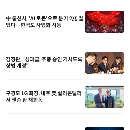
中 통신사, 'AI 토큰'으로 분기 2兆 벌
었다…한국도 사업화 시동
김정관, “성과급, 주총 승인 거치도록
상법 개정”
구광모 LG 회장, 내주 美 실리콘밸리
서 젠슨 황 재회동