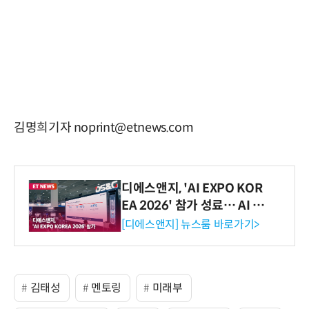
김명희기자 noprint@etnews.com
디에스앤지, 'AI EXPO KOR
EA 2026' 참가 성료… AI 전
생애주기 아우르는 통합 솔루
[디에스앤지] 뉴스룸 바로가기>
션 선봬 [영상]
김태성
멘토링
미래부