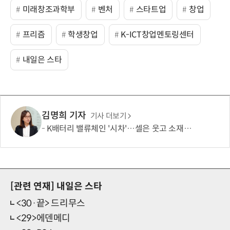
미래창조과학부
벤처
스타트업
창업
프리즘
학생창업
K-ICT창업멘토링센터
내일은 스타
김명희 기자
기사 더보기
K배터리 밸류체인 '시차'…셀은 웃고 소재는 아직
[관련 연재]
내일은 스타
<30·끝> 드리무스
<29>에덴메디