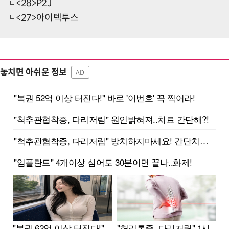
<28>P2J
<27>아이텍투스
놓치면 아쉬운 정보
AD