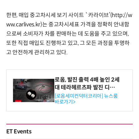
한편, 매입 중고차시세 보기 사이트 `카라이브’(
http://w
ww.carlives.kr
)는 중고차시세표 가격을 정확히 안내함
으로써 소비자가 차를 판매하는 데 도움을 주고 있으며,
또한 직접 매입도 진행하고 있고, 그 모든 과정을 투명하
고 안전하게 관리하고 있다.
로옴, 발진 출력 4배 높인 2세
대 테라헤르츠파 발진 디바이
스 개발
[로옴세미컨덕터코리아] 뉴스룸
바로가기>
ET Events