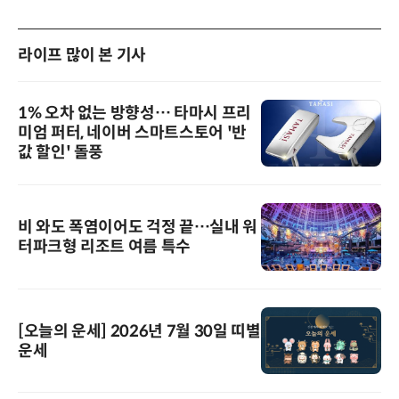
라이프 많이 본 기사
1% 오차 없는 방향성… 타마시 프리
미엄 퍼터, 네이버 스마트스토어 '반
값 할인' 돌풍
비 와도 폭염이어도 걱정 끝…실내 워
터파크형 리조트 여름 특수
[오늘의 운세] 2026년 7월 30일 띠별
운세