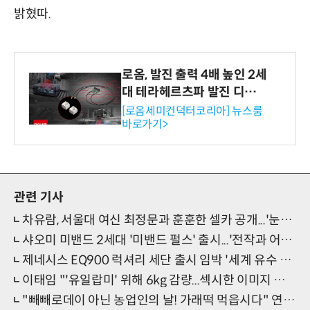
밝혔따.
로옴, 발진 출력 4배 높인 2세
대 테라헤르츠파 발진 디바이
스 개발
[로옴세미컨덕터코리아] 뉴스룸
바로가기>
관련 기사
차유람, 서울대 여신 최정문과 훈훈한 셀카 공개...'눈부신 미모'
샤오미 미밴드 2세대 '미밴드 펄스' 출시...'전작과 어떻게 다를까?'
제네시스 EQ900 럭셔리 세단 출시 임박 '세계 유수 명차 뛰어넘을까'
이태임 "'유일랍미' 위해 6kg 감량...섹시한 이미지 강해보여서"
"빼빼로데이 아닌 농업인의 날! 가래떡 먹읍시다" 연예인 소신 발언 이어져