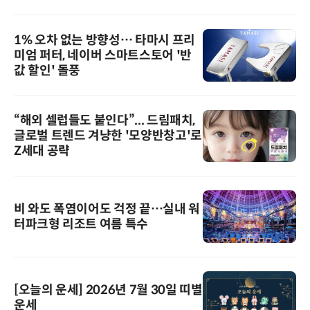
1% 오차 없는 방향성… 타마시 프리
미엄 퍼터, 네이버 스마트스토어 '반
값 할인' 돌풍
“해외 셀럽들도 붙인다”... 드림패치,
글로벌 트렌드 겨냥한 '모양반창고'로
Z세대 공략
비 와도 폭염이어도 걱정 끝…실내 워
터파크형 리조트 여름 특수
[오늘의 운세] 2026년 7월 30일 띠별
운세