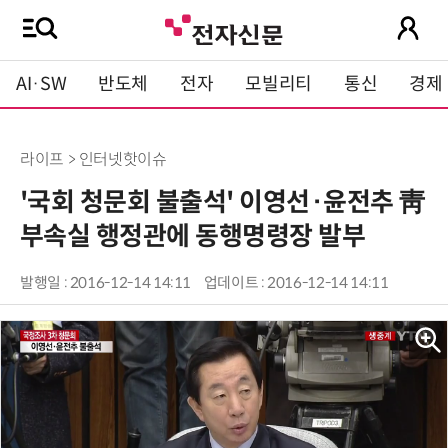
AI·SW
반도체
전자
모빌리티
통신
경제
라이프 > 인터넷핫이슈
'국회 청문회 불출석' 이영선·윤전추 靑
부속실 행정관에 동행명령장 발부
발행일 : 2016-12-14 14:11
업데이트 : 2016-12-14 14:11