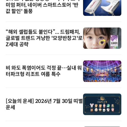
미엄 퍼터, 네이버 스마트스토어 '반
값 할인' 돌풍
“해외 셀럽들도 붙인다”... 드림패치,
글로벌 트렌드 겨냥한 '모양반창고'로
Z세대 공략
비 와도 폭염이어도 걱정 끝…실내 워
터파크형 리조트 여름 특수
[오늘의 운세] 2026년 7월 30일 띠별
운세