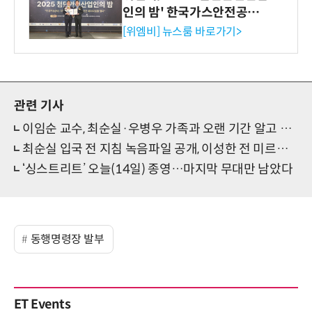
인의 밤' 한국가스안전공사
사장상 수상
[위엠비] 뉴스룸 바로가기>
관련 기사
이임순 교수, 최순실·우병우 가족과 오랜 기간 알고 지내 "정유라 아들 분만 때 제주도 내려갔다"
최순실 입국 전 지침 녹음파일 공개, 이성한 전 미르재단 사무총장 언급 "정신 바짝 차리지 않으면 다 죽는다"
‘싱스트리트’ 오늘(14일) 종영…마지막 무대만 남았다
동행명령장 발부
ET Events