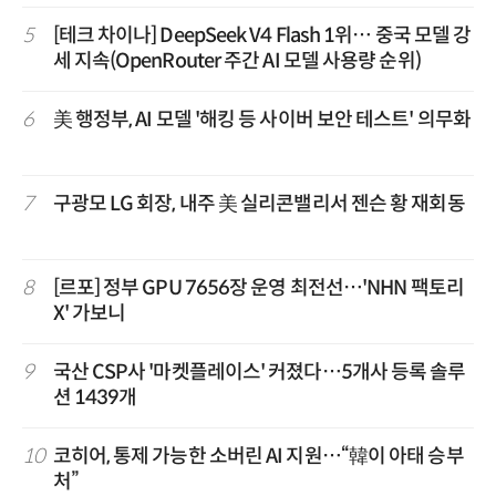
5
[테크 차이나] DeepSeek V4 Flash 1위… 중국 모델 강
세 지속(OpenRouter 주간 AI 모델 사용량 순위)
6
美 행정부, AI 모델 '해킹 등 사이버 보안 테스트' 의무화
7
구광모 LG 회장, 내주 美 실리콘밸리서 젠슨 황 재회동
8
[르포] 정부 GPU 7656장 운영 최전선…'NHN 팩토리
X' 가보니
9
국산 CSP사 '마켓플레이스' 커졌다…5개사 등록 솔루
션 1439개
10
코히어, 통제 가능한 소버린 AI 지원…“韓이 아태 승부
처”