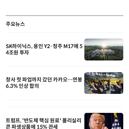
주요뉴스
SK하이닉스, 용인 Y2·청주 M17에 5
4조원 투자
창사 첫 파업까지 갔던 카카오…연봉
6.3% 인상 합의
트럼프, '반도체 핵심 원료' 폴리실리
콘 파생상품에 15% 관세