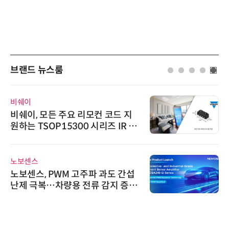
브랜드 뉴스룸
비쉐이
비쉐이, 모든 주요 리모컨 코드 지
원하는 TSOP15300 시리즈 IR 수
신기 출시
노보센스
노보센스, PWM 고주파 과도 간섭
난제 극복…차량용 전류 감지 증폭
기