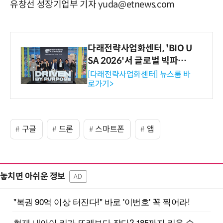
유창선 성장기업부 기자 yuda@etnews.com
다래전략사업화센터, 'BIO U
SA 2026'서 글로벌 빅파마
와의 비즈니스 미팅 지원…K
[다래전략사업화센터] 뉴스룸 바
로가기>
-바이오 해외 진출 교두보 확
보
구글
드론
스마트폰
앱
놓치면 아쉬운 정보
AD