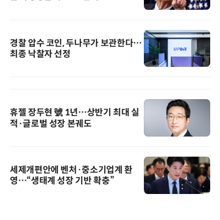
경찰 압수 코인, 두나무가 보관한다…
최종 낙찰자 선정
휴젤 장두현 號 1년…상반기 최대 실
적·글로벌 성장 본궤도
세제개편안에 벤처·중소기업계 환
영…“생태계 성장 기반 확충”