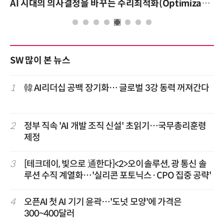
AI 시대의 의사결정을 바꾸는 수리최적화(Optimization): 실제 산업 적용 사례와 활용 전략
SW 많이 본 뉴스
1
韓 AI리더십 공백 장기화… 글로벌 3강 동력 꺼져간다
2
정부 직속 'AI 개발 조직 신설' 초읽기…국무총리훈령
제정
3
[테크데이, 빛으로 通한다]<2>오이솔루션, 광 통신 솔
루션 수직 계열화…'실리콘 포토닉스·CPO 집중 공략'
4
오픈AI 첫 AI 기기 윤곽…'도넛 모양'에 가격은
300~400달러