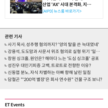
산업 'AX' 시대 본격화, 지식
재산처 1호 AI IP데이터분석
[AIPD] 뉴스룸 바로가기>
사 탄생
관련 기사
사기 목사, 성추행 혐의까지? '양의 탈을 쓴 늑대였네'
강용석, 도도맘과 사문서 위조 혐의로 실형 위기 '일촉즉발'
창원 싱크홀, 원인은? 해마다 느는 '도심 싱크홀' 공포
성진우 대인기피증 고백, 트로트로 전향한 이유?
신동엽 분노, 자식 차별하는 아빠 향해 날린 일침
담철곤 "'200억 별장'은 회사 연수원" 건물 구조 보니?
ET Events