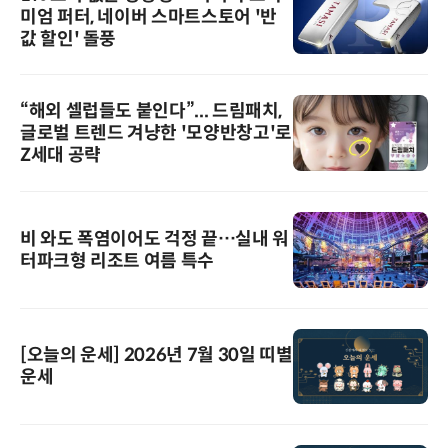
미엄 퍼터, 네이버 스마트스토어 '반
값 할인' 돌풍
“해외 셀럽들도 붙인다”... 드림패치,
글로벌 트렌드 겨냥한 '모양반창고'로
Z세대 공략
비 와도 폭염이어도 걱정 끝…실내 워
터파크형 리조트 여름 특수
[오늘의 운세] 2026년 7월 30일 띠별
운세