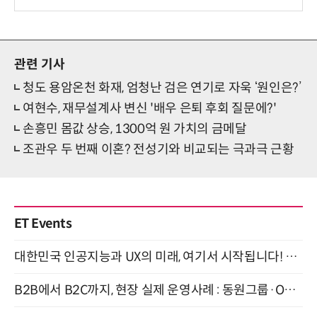
관련 기사
청도 용암온천 화재, 엄청난 검은 연기로 자욱 ‘원인은?’
여현수, 재무설계사 변신 '배우 은퇴 후회 질문에?'
손흥민 몸값 상승, 1300억 원 가치의 금메달
조관우 두 번째 이혼? 전성기와 비교되는 극과극 근황
ET Events
대한민국 인공지능과 UX의 미래, 여기서 시작됩니다! UX Korea 2026 - Fall 9월 2일 개최
B2B에서 B2C까지, 현장 실제 운영사례 : 동원그룹·OCI·다이닝브랜즈그룹·당근 (8/27)