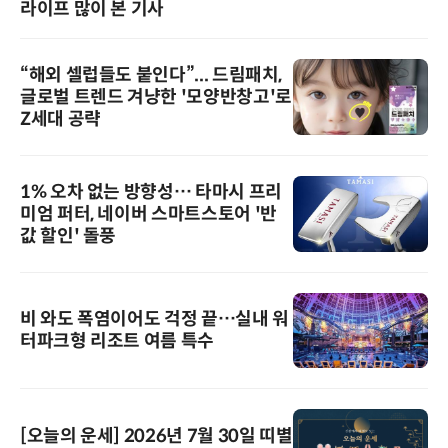
라이프 많이 본 기사
“해외 셀럽들도 붙인다”... 드림패치,
글로벌 트렌드 겨냥한 '모양반창고'로
Z세대 공략
1% 오차 없는 방향성… 타마시 프리
미엄 퍼터, 네이버 스마트스토어 '반
값 할인' 돌풍
비 와도 폭염이어도 걱정 끝…실내 워
터파크형 리조트 여름 특수
[오늘의 운세] 2026년 7월 30일 띠별